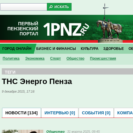
ПЕРВЫЙ
ПЕНЗЕНСКИЙ
ПОРТАЛ
ГОРОД ОНЛАЙН
БИЗНЕС И ФИНАНСЫ
КУЛЬТУРА
ЗДОРОВЬЕ
О
Политика
Экономика
Спорт
Общество
Проиcшествия
ТЕГИ
ТНС Энерго Пенза
9 декабря 2015, 17:16
НОВОСТИ [134]
ИНТЕРВЬЮ [0]
СОБЫТИЯ [0]
КОМПАН
Общество
31 марта 2025, 09:45