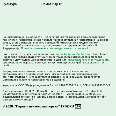
Культура
Семья и дети
На информационном ресурсе 1PNZ.ru применяются внешние рекомендательные
технологии (информационные технологии предоставления информации на основе
сбора, систематизации и анализа сведений, относящихся к предпочтениям
пользователей сети «Интернет», находящихся на территории Российской
Федерации)».
Правила применения рекомендательных технологий
.
Сайт использует сервисы веб-аналитики
Яндекс Метрика
,
AppMetrica
и LiveInternet.
Продолжая использовать этот Сайт, вы соглашаетесь с использованием cookie-
файлов и других данных в соответствии с данным
Пользовательским соглашением
.
Срок обработки персональных данных при помощи cookie-файлов составляет 14
дней.
Редакция не несет ответственность за достоверность информации,
опубликованной в рекламных объявлениях и сообщениях информационных
агентств. Редакция не предоставляет справочной информации. Перепечатка
материалов только по согласованию с редакцией.
Учредитель ООО "Информационное Бюро". ИНН 7325128341, ОГРН 1147325002549
Адрес редакции:
198332
г. Санкт-Петербург,
Брестский бульвар, 8А, офис 305
Свидетельство о регистрации СМИ ЭЛ № ФС 77 – 75998 выдано 13.06.2019г.
Федеральной службой по надзору в сфере связи, информационных технологий и
массовых коммуникаций
© 2026.
"Первый пензенский портал" 1PNZ.RU
18+