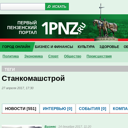
ПЕРВЫЙ
ПЕНЗЕНСКИЙ
ПОРТАЛ
ГОРОД ОНЛАЙН
БИЗНЕС И ФИНАНСЫ
КУЛЬТУРА
ЗДОРОВЬЕ
О
Политика
Экономика
Спорт
Общество
Проиcшествия
ТЕГИ
Станкомашстрой
27 апреля 2017, 17:30
НОВОСТИ [551]
ИНТЕРВЬЮ [0]
СОБЫТИЯ [0]
КОМПАН
Бизнес
14 декабря 2017, 11:20