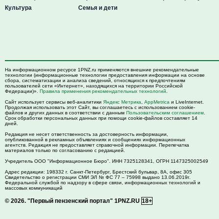
Культура
Семья и дети
На информационном ресурсе 1PNZ.ru применяются внешние рекомендательные
технологии (информационные технологии предоставления информации на основе
сбора, систематизации и анализа сведений, относящихся к предпочтениям
пользователей сети «Интернет», находящихся на территории Российской
Федерации)».
Правила применения рекомендательных технологий
.
Сайт использует сервисы веб-аналитики
Яндекс Метрика
,
AppMetrica
и LiveInternet.
Продолжая использовать этот Сайт, вы соглашаетесь с использованием cookie-
файлов и других данных в соответствии с данным
Пользовательским соглашением
.
Срок обработки персональных данных при помощи cookie-файлов составляет 14
дней.
Редакция не несет ответственность за достоверность информации,
опубликованной в рекламных объявлениях и сообщениях информационных
агентств. Редакция не предоставляет справочной информации. Перепечатка
материалов только по согласованию с редакцией.
Учредитель ООО "Информационное Бюро". ИНН 7325128341, ОГРН 1147325002549
Адрес редакции:
198332
г. Санкт-Петербург,
Брестский бульвар, 8А, офис 305
Свидетельство о регистрации СМИ ЭЛ № ФС 77 – 75998 выдано 13.06.2019г.
Федеральной службой по надзору в сфере связи, информационных технологий и
массовых коммуникаций
© 2026.
"Первый пензенский портал" 1PNZ.RU
18+