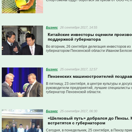
Спортсмены будут бороться за призы от ООО «С
Бизнес
26 сентября 2017, 14:55
Китайские инвесторы оценили произво
поддержкой губернатора
Во вторник, 26 сентября делегация инвесторов из
губернатором Пензенской области Иваном Белоз
Бизнес
25 сентября 2017, 12:57
Пензенских машиностроителей поздра
В пятницу, 23 сентября, в центре культуры и дос
руководители предприятий, лучшие специалисты о
губернатор Пензенской области.
Бизнес
25 сентября 2017, 06:30
«Шелковый путь» добрался до Пензы. 
встретятся с губернатором
Сегодня, в понедельник, 25 сентября, в Пензу пр