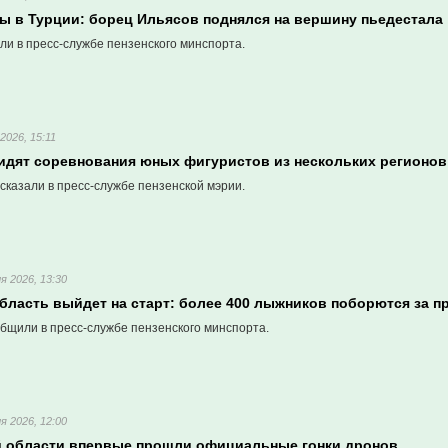
ы в Турции: борец Ильясов поднялся на вершину пьедестала
ли в пресс-службе пензенского минспорта.
2026, 15:11
идят соревнования юных фигуристов из нескольких регионов
сказали в пресс-службе пензенской мэрии.
я 2026, 13:30
бласть выйдет на старт: более 400 лыжников поборются за п
бщили в пресс-службе пензенского минспорта.
я 2026, 12:00
й области впервые прошли официальные гонки дронов