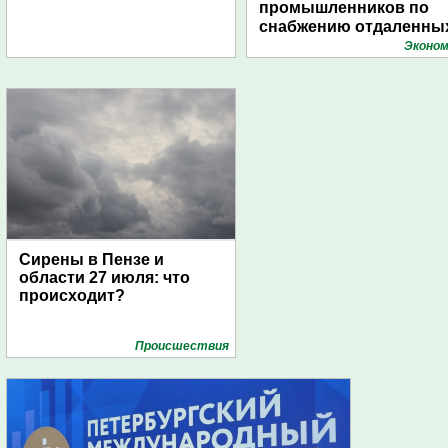
промышленников по
снабжению отдаленны
поселений с помощью
Эконом
дирижаблей
Сирены в Пензе и
области 27 июля: что
происходит?
Проиcшествия