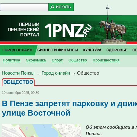
ПЕРВЫЙ
ПЕНЗЕНСКИЙ
ПОРТАЛ
ГОРОД ОНЛАЙН
БИЗНЕС И ФИНАНСЫ
КУЛЬТУРА
ЗДОРОВЬЕ
О
Политика
Экономика
Спорт
Общество
Проиcшествия
Новости Пензы
→
Город онлайн
→
Общество
ОБЩЕСТВО
10 сентября 2025, 09:30
В Пензе запретят парковку и дви
улице Восточной
Об этом сообщили в 
Пензы.