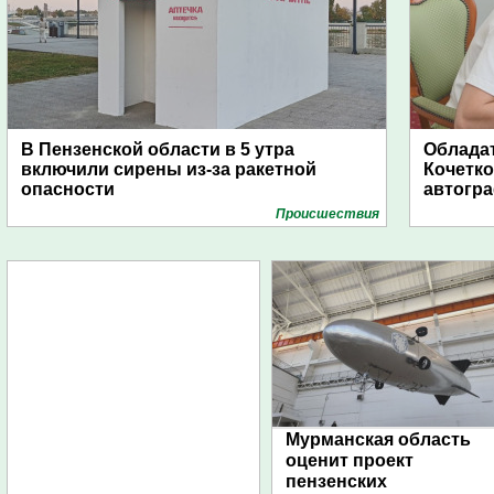
В Пензенской области в 5 утра
Обладат
включили сирены из-за ракетной
Кочетко
опасности
автогр
Проиcшествия
Мурманская область
оценит проект
пензенских