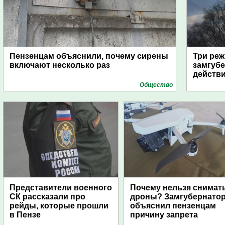
Пензенцам объяснили, почему сирены
Три реж
включают несколько раз
замгубе
действ
Общество
Представители военного
Почему нельзя снимат
СК рассказали про
дроны? Замгубернато
рейды, которые прошли
объяснил пензенцам
в Пензе
причину запрета