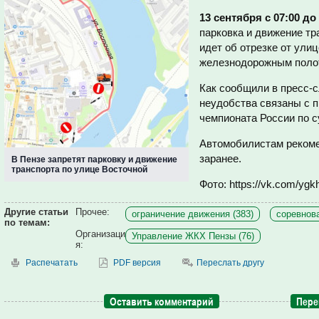
13 сентября с 07:00 до
парковка и движение тр
идет об отрезке от ули
железнодорожным поло
Как сообщили в пресс-
неудобства связаны с п
чемпионата России по с
Автомобилистам реком
заранее.
В Пензе запретят парковку и движение
транспорта по улице Восточной
Фото: https://vk.com/yg
Другие статьи
Прочее:
ограничение движения (383)
соревнова
по темам:
Организаци
Управление ЖКХ Пензы (76)
я:
Распечатать
PDF версия
Переслать другу
Оставить комментарий
Пере