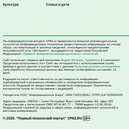
Культура
Семья и дети
На информационном ресурсе 1PNZ.ru применяются внешние рекомендательные
технологии (информационные технологии предоставления информации на основе
сбора, систематизации и анализа сведений, относящихся к предпочтениям
пользователей сети «Интернет», находящихся на территории Российской
Федерации)».
Правила применения рекомендательных технологий
.
Сайт использует сервисы веб-аналитики
Яндекс Метрика
,
AppMetrica
и LiveInternet.
Продолжая использовать этот Сайт, вы соглашаетесь с использованием cookie-
файлов и других данных в соответствии с данным
Пользовательским соглашением
.
Срок обработки персональных данных при помощи cookie-файлов составляет 14
дней.
Редакция не несет ответственность за достоверность информации,
опубликованной в рекламных объявлениях и сообщениях информационных
агентств. Редакция не предоставляет справочной информации. Перепечатка
материалов только по согласованию с редакцией.
Учредитель ООО "Информационное Бюро". ИНН 7325128341, ОГРН 1147325002549
Адрес редакции:
198332
г. Санкт-Петербург,
Брестский бульвар, 8А, офис 305
Свидетельство о регистрации СМИ ЭЛ № ФС 77 – 75998 выдано 13.06.2019г.
Федеральной службой по надзору в сфере связи, информационных технологий и
массовых коммуникаций
© 2026.
"Первый пензенский портал" 1PNZ.RU
18+