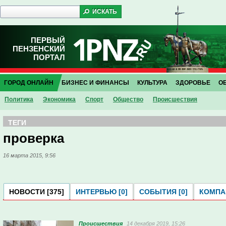
ПЕРВЫЙ
ПЕНЗЕНСКИЙ
ПОРТАЛ
ГОРОД ОНЛАЙН
БИЗНЕС И ФИНАНСЫ
КУЛЬТУРА
ЗДОРОВЬЕ
О
Политика
Экономика
Спорт
Общество
Проиcшествия
ТЕГИ
проверка
16 марта 2015, 9:56
НОВОСТИ [375]
ИНТЕРВЬЮ [0]
СОБЫТИЯ [0]
КОМПАН
Проиcшествия
14 декабря 2019, 15:26