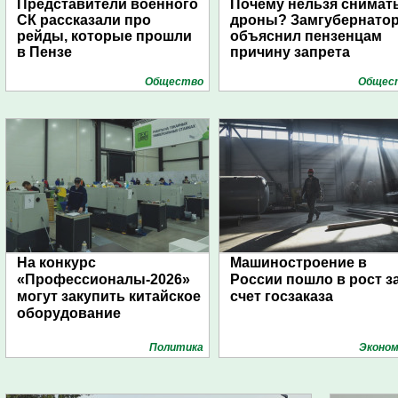
Представители военного
Почему нельзя снимат
СК рассказали про
дроны? Замгубернато
рейды, которые прошли
объяснил пензенцам
в Пензе
причину запрета
Общество
Общес
На конкурс
Машиностроение в
«Профессионалы-2026»
России пошло в рост з
могут закупить китайское
счет госзаказа
оборудование
Политика
Эконом