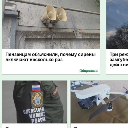
Пензенцам объяснили, почему сирены
Три реж
включают несколько раз
замгубе
действ
Общество