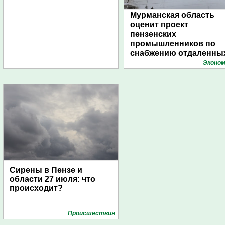
Мурманская область
оценит проект
пензенских
промышленников по
снабжению отдаленны
поселений с помощью
Эконом
дирижаблей
Сирены в Пензе и
области 27 июля: что
происходит?
Проиcшествия