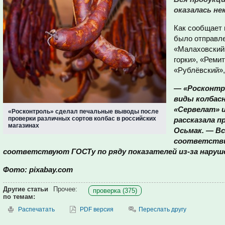
оказалась не
Как сообщает
было отправле
«Малаховский
горки», «Реми
«Рублёвский»,
— «Росконтр
виды колбас
«Сервелат» 
«Росконтроль» сделал печальные выводы после
проверки различных сортов колбас в российских
рассказала п
магазинах
Осьмак. — Вс
соответствии
соответствуют ГОСТу по ряду показателей из-за наруш
Фото: pixabay.com
Другие статьи
Прочее:
проверка (375)
по темам:
Распечатать
PDF версия
Переслать другу