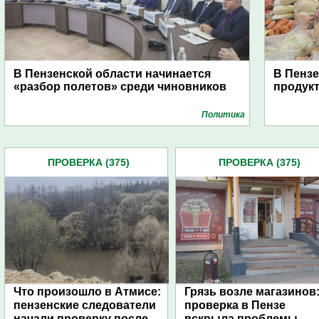
В Пензенской области начинается
В Пенз
«разбор полетов» среди чиновников
продук
Политика
ПРОВЕРКА (375)
ПРОВЕРКА (375)
Что произошло в Атмисе:
Грязь возле магазинов
пензенские следователи
проверка в Пензе
начали проверку после
вскрыла проблемы