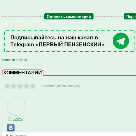
Оставить комментарий
Пере
Новости smi2.ru
КОММЕНТАРИИ
- Нажмите ,чтобы оценить
Войти