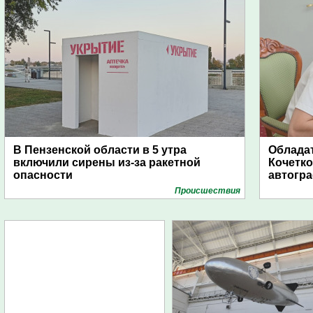
В Пензенской области в 5 утра
Обладат
включили сирены из-за ракетной
Кочетко
опасности
автогр
Проиcшествия