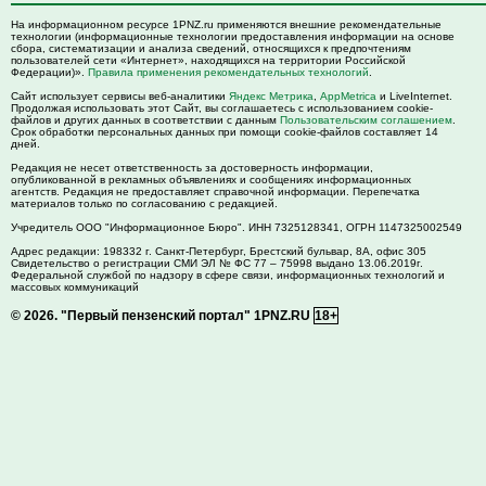
На информационном ресурсе 1PNZ.ru применяются внешние рекомендательные
технологии (информационные технологии предоставления информации на основе
сбора, систематизации и анализа сведений, относящихся к предпочтениям
пользователей сети «Интернет», находящихся на территории Российской
Федерации)».
Правила применения рекомендательных технологий
.
Сайт использует сервисы веб-аналитики
Яндекс Метрика
,
AppMetrica
и LiveInternet.
Продолжая использовать этот Сайт, вы соглашаетесь с использованием cookie-
файлов и других данных в соответствии с данным
Пользовательским соглашением
.
Срок обработки персональных данных при помощи cookie-файлов составляет 14
дней.
Редакция не несет ответственность за достоверность информации,
опубликованной в рекламных объявлениях и сообщениях информационных
агентств. Редакция не предоставляет справочной информации. Перепечатка
материалов только по согласованию с редакцией.
Учредитель ООО "Информационное Бюро". ИНН 7325128341, ОГРН 1147325002549
Адрес редакции:
198332
г. Санкт-Петербург,
Брестский бульвар, 8А, офис 305
Свидетельство о регистрации СМИ ЭЛ № ФС 77 – 75998 выдано 13.06.2019г.
Федеральной службой по надзору в сфере связи, информационных технологий и
массовых коммуникаций
© 2026.
"Первый пензенский портал" 1PNZ.RU
18+