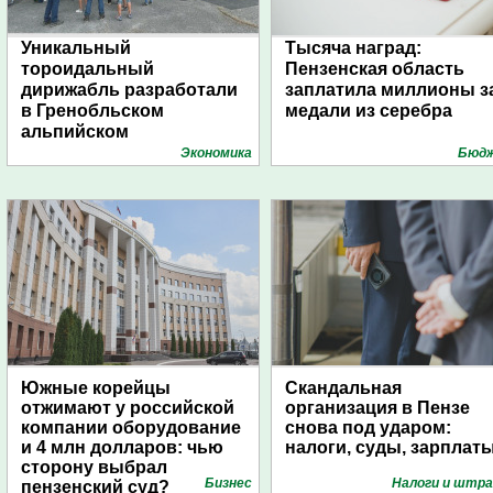
Уникальный
Тысяча наград:
тороидальный
Пензенская область
дирижабль разработали
заплатила миллионы з
в Гренобльском
медали из серебра
альпийском
университете
Экономика
Бюд
Южные корейцы
Скандальная
отжимают у российской
организация в Пензе
компании оборудование
снова под ударом:
и 4 млн долларов: чью
налоги, суды, зарплат
сторону выбрал
Бизнес
Налоги и штр
пензенский суд?