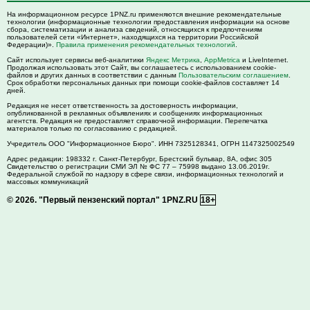
На информационном ресурсе 1PNZ.ru применяются внешние рекомендательные
технологии (информационные технологии предоставления информации на основе
сбора, систематизации и анализа сведений, относящихся к предпочтениям
пользователей сети «Интернет», находящихся на территории Российской
Федерации)».
Правила применения рекомендательных технологий
.
Сайт использует сервисы веб-аналитики
Яндекс Метрика
,
AppMetrica
и LiveInternet.
Продолжая использовать этот Сайт, вы соглашаетесь с использованием cookie-
файлов и других данных в соответствии с данным
Пользовательским соглашением
.
Срок обработки персональных данных при помощи cookie-файлов составляет 14
дней.
Редакция не несет ответственность за достоверность информации,
опубликованной в рекламных объявлениях и сообщениях информационных
агентств. Редакция не предоставляет справочной информации. Перепечатка
материалов только по согласованию с редакцией.
Учредитель ООО "Информационное Бюро". ИНН 7325128341, ОГРН 1147325002549
Адрес редакции:
198332
г. Санкт-Петербург,
Брестский бульвар, 8А, офис 305
Свидетельство о регистрации СМИ ЭЛ № ФС 77 – 75998 выдано 13.06.2019г.
Федеральной службой по надзору в сфере связи, информационных технологий и
массовых коммуникаций
© 2026.
"Первый пензенский портал" 1PNZ.RU
18+