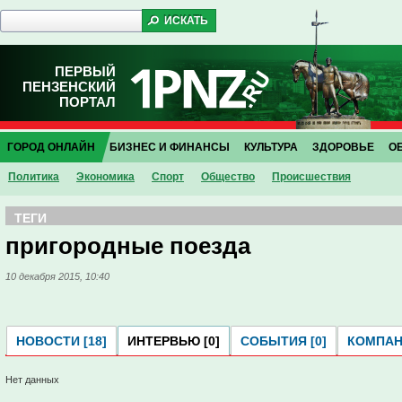
ПЕРВЫЙ
ПЕНЗЕНСКИЙ
ПОРТАЛ
ГОРОД ОНЛАЙН
БИЗНЕС И ФИНАНСЫ
КУЛЬТУРА
ЗДОРОВЬЕ
О
Политика
Экономика
Спорт
Общество
Проиcшествия
ТЕГИ
пригородные поезда
10 декабря 2015, 10:40
НОВОСТИ [18]
ИНТЕРВЬЮ [0]
СОБЫТИЯ [0]
КОМПАНИ
Нет данных