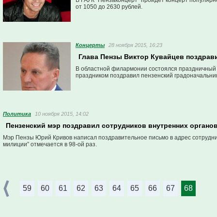
В ГАУК “Пензаконцерт” пройдет концерт популярн
от 1050 до 2630 рублей.
Концерты
28 ноября 2015, 16:23
Глава Пензы Виктор Кувайцев поздрав
В областной филармонии состоялся праздничный
праздником поздравил пензенский градоначальник
Политика
10 ноября 2015, 14:02
Пензенский мэр поздравил сотрудников внутренних органо
Мэр Пензы Юрий Кривов написал поздравительное письмо в адрес сотрудник
милиции” отмечается в 98-ой раз.
59
60
61
62
63
64
65
66
67
68