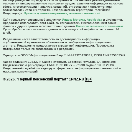
На информационном ресурсе 1PNZ.ru применяются внешние рекомендательные
технологии (информационные технологии предоставления информации на основе
сбора, систематизации и анализа сведений, относящихся к предпочтениям
пользователей сети «Интернет», находящихся на территории Российской
Федерации)».
Правила применения рекомендательных технологий
.
Сайт использует сервисы веб-аналитики
Яндекс Метрика
,
AppMetrica
и LiveInternet.
Продолжая использовать этот Сайт, вы соглашаетесь с использованием cookie-
файлов и других данных в соответствии с данным
Пользовательским соглашением
.
Срок обработки персональных данных при помощи cookie-файлов составляет 14
дней.
Редакция не несет ответственность за достоверность информации,
опубликованной в рекламных объявлениях и сообщениях информационных
агентств. Редакция не предоставляет справочной информации. Перепечатка
материалов только по согласованию с редакцией.
Учредитель ООО "Информационное Бюро". ИНН 7325128341, ОГРН 1147325002549
Адрес редакции:
198332
г. Санкт-Петербург,
Брестский бульвар, 8А, офис 305
Свидетельство о регистрации СМИ ЭЛ № ФС 77 – 75998 выдано 13.06.2019г.
Федеральной службой по надзору в сфере связи, информационных технологий и
массовых коммуникаций
© 2026.
"Первый пензенский портал" 1PNZ.RU
18+