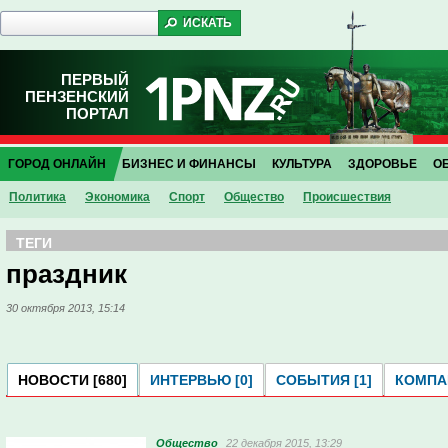
ПЕРВЫЙ
ПЕНЗЕНСКИЙ
ПОРТАЛ
ГОРОД ОНЛАЙН
БИЗНЕС И ФИНАНСЫ
КУЛЬТУРА
ЗДОРОВЬЕ
О
Политика
Экономика
Спорт
Общество
Проиcшествия
ТЕГИ
праздник
30 октября 2013, 15:14
НОВОСТИ [680]
ИНТЕРВЬЮ [0]
СОБЫТИЯ [1]
КОМПАН
Общество
22 декабря 2015, 13:29