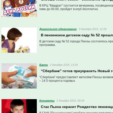
В КРЦ "Квадрат" состоится вечеринка, посвященн
гимн до 00.00, пройдет в клуб бесплатно.
Дошкольное образование
3 декабря 2015, 12:26
В пензенском детском саду № 52 прош
В детском саду № 52 города Пензы состоялось пр
программа.
Банки
2 декабря 2015, 13:24
“Сбербанк” готов приукрасить Новый г
“Сбербанк” предоставляет жителям Пензы возмож
– 14.5 процента годовых.
Концерты
2 декабря 2015, 00:03
Стас Пьеха скрасит Рождество пензенц