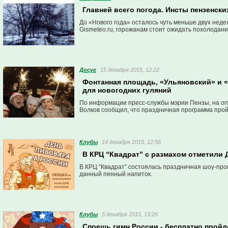
Главней всего погода. Инсты пензенск
До «Нового года» осталось чуть меньше двух недел
Gismeteo.ru, горожанам стоит ожидать похолодани
Досуг
15 декабря 2015, 12:22
Фонтанная площадь, «Ульяновский» и 
для новогодних гуляний
По информации пресс-службы мэрии Пензы, на оп
Волков сообщил, что праздничная программа пройде
Клубы
14 декабря 2015, 12:56
В КРЦ “Квадрат” с размахом отметили 
В КРЦ “Квадрат” состоялась праздничная шоу-про
данный пенный напиток.
Клубы
5 декабря 2015, 13:26
Споешь гимн России - бесплатно пройд