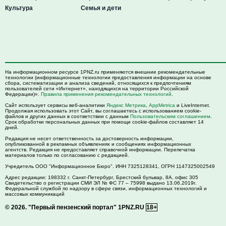
Культура
Семья и дети
На информационном ресурсе 1PNZ.ru применяются внешние рекомендательные
технологии (информационные технологии предоставления информации на основе
сбора, систематизации и анализа сведений, относящихся к предпочтениям
пользователей сети «Интернет», находящихся на территории Российской
Федерации)».
Правила применения рекомендательных технологий
.
Сайт использует сервисы веб-аналитики
Яндекс Метрика
,
AppMetrica
и LiveInternet.
Продолжая использовать этот Сайт, вы соглашаетесь с использованием cookie-
файлов и других данных в соответствии с данным
Пользовательским соглашением
.
Срок обработки персональных данных при помощи cookie-файлов составляет 14
дней.
Редакция не несет ответственность за достоверность информации,
опубликованной в рекламных объявлениях и сообщениях информационных
агентств. Редакция не предоставляет справочной информации. Перепечатка
материалов только по согласованию с редакцией.
Учредитель ООО "Информационное Бюро". ИНН 7325128341, ОГРН 1147325002549
Адрес редакции:
198332
г. Санкт-Петербург,
Брестский бульвар, 8А, офис 305
Свидетельство о регистрации СМИ ЭЛ № ФС 77 – 75998 выдано 13.06.2019г.
Федеральной службой по надзору в сфере связи, информационных технологий и
массовых коммуникаций
© 2026.
"Первый пензенский портал" 1PNZ.RU
18+