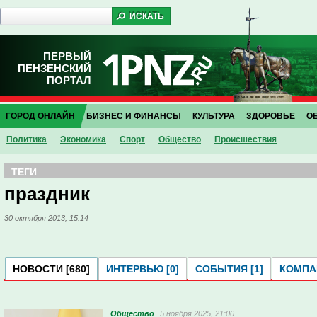
ПЕРВЫЙ
ПЕНЗЕНСКИЙ
ПОРТАЛ
ГОРОД ОНЛАЙН
БИЗНЕС И ФИНАНСЫ
КУЛЬТУРА
ЗДОРОВЬЕ
О
Политика
Экономика
Спорт
Общество
Проиcшествия
ТЕГИ
праздник
30 октября 2013, 15:14
НОВОСТИ [680]
ИНТЕРВЬЮ [0]
СОБЫТИЯ [1]
КОМПАН
Общество
5 ноября 2025, 21:00