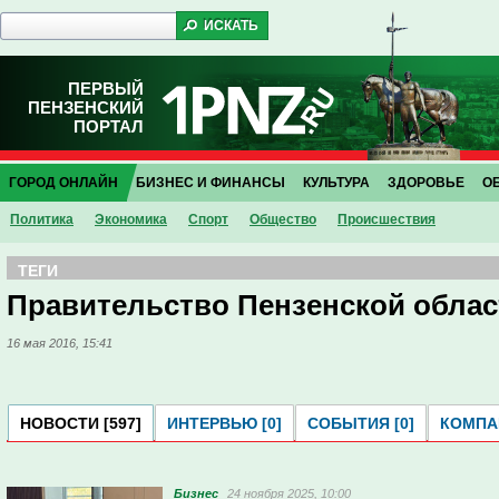
ПЕРВЫЙ
ПЕНЗЕНСКИЙ
ПОРТАЛ
ГОРОД ОНЛАЙН
БИЗНЕС И ФИНАНСЫ
КУЛЬТУРА
ЗДОРОВЬЕ
О
Политика
Экономика
Спорт
Общество
Проиcшествия
ТЕГИ
Правительство Пензенской облас
16 мая 2016, 15:41
НОВОСТИ [597]
ИНТЕРВЬЮ [0]
СОБЫТИЯ [0]
КОМПАН
Бизнес
24 ноября 2025, 10:00