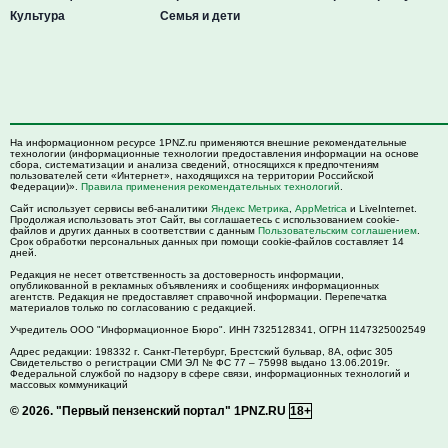
Культура
Семья и дети
На информационном ресурсе 1PNZ.ru применяются внешние рекомендательные
технологии (информационные технологии предоставления информации на основе
сбора, систематизации и анализа сведений, относящихся к предпочтениям
пользователей сети «Интернет», находящихся на территории Российской
Федерации)».
Правила применения рекомендательных технологий
.
Сайт использует сервисы веб-аналитики
Яндекс Метрика
,
AppMetrica
и LiveInternet.
Продолжая использовать этот Сайт, вы соглашаетесь с использованием cookie-
файлов и других данных в соответствии с данным
Пользовательским соглашением
.
Срок обработки персональных данных при помощи cookie-файлов составляет 14
дней.
Редакция не несет ответственность за достоверность информации,
опубликованной в рекламных объявлениях и сообщениях информационных
агентств. Редакция не предоставляет справочной информации. Перепечатка
материалов только по согласованию с редакцией.
Учредитель ООО "Информационное Бюро". ИНН 7325128341, ОГРН 1147325002549
Адрес редакции:
198332
г. Санкт-Петербург,
Брестский бульвар, 8А, офис 305
Свидетельство о регистрации СМИ ЭЛ № ФС 77 – 75998 выдано 13.06.2019г.
Федеральной службой по надзору в сфере связи, информационных технологий и
массовых коммуникаций
© 2026.
"Первый пензенский портал" 1PNZ.RU
18+