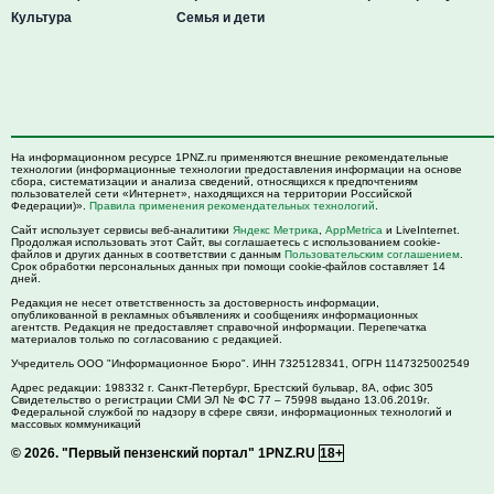
Культура
Семья и дети
На информационном ресурсе 1PNZ.ru применяются внешние рекомендательные
технологии (информационные технологии предоставления информации на основе
сбора, систематизации и анализа сведений, относящихся к предпочтениям
пользователей сети «Интернет», находящихся на территории Российской
Федерации)».
Правила применения рекомендательных технологий
.
Сайт использует сервисы веб-аналитики
Яндекс Метрика
,
AppMetrica
и LiveInternet.
Продолжая использовать этот Сайт, вы соглашаетесь с использованием cookie-
файлов и других данных в соответствии с данным
Пользовательским соглашением
.
Срок обработки персональных данных при помощи cookie-файлов составляет 14
дней.
Редакция не несет ответственность за достоверность информации,
опубликованной в рекламных объявлениях и сообщениях информационных
агентств. Редакция не предоставляет справочной информации. Перепечатка
материалов только по согласованию с редакцией.
Учредитель ООО "Информационное Бюро". ИНН 7325128341, ОГРН 1147325002549
Адрес редакции:
198332
г. Санкт-Петербург,
Брестский бульвар, 8А, офис 305
Свидетельство о регистрации СМИ ЭЛ № ФС 77 – 75998 выдано 13.06.2019г.
Федеральной службой по надзору в сфере связи, информационных технологий и
массовых коммуникаций
© 2026.
"Первый пензенский портал" 1PNZ.RU
18+