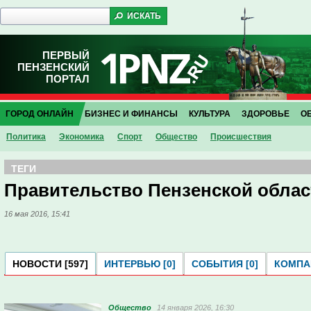
ПЕРВЫЙ
ПЕНЗЕНСКИЙ
ПОРТАЛ
ГОРОД ОНЛАЙН
БИЗНЕС И ФИНАНСЫ
КУЛЬТУРА
ЗДОРОВЬЕ
О
Политика
Экономика
Спорт
Общество
Проиcшествия
ТЕГИ
Правительство Пензенской облас
16 мая 2016, 15:41
НОВОСТИ [597]
ИНТЕРВЬЮ [0]
СОБЫТИЯ [0]
КОМПАН
Общество
14 января 2026, 16:30