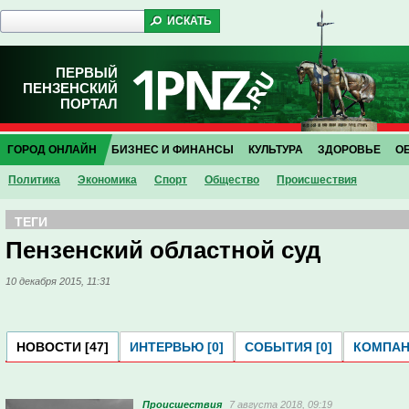
ПЕРВЫЙ
ПЕНЗЕНСКИЙ
ПОРТАЛ
ГОРОД ОНЛАЙН
БИЗНЕС И ФИНАНСЫ
КУЛЬТУРА
ЗДОРОВЬЕ
О
Политика
Экономика
Спорт
Общество
Проиcшествия
ТЕГИ
Пензенский областной суд
10 декабря 2015, 11:31
НОВОСТИ [47]
ИНТЕРВЬЮ [0]
СОБЫТИЯ [0]
КОМПАНИ
Проиcшествия
7 августа 2018, 09:19