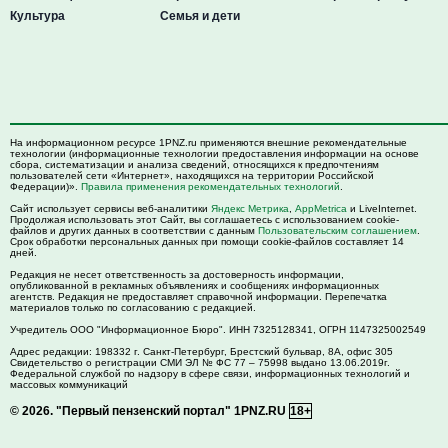
Культура
Семья и дети
На информационном ресурсе 1PNZ.ru применяются внешние рекомендательные
технологии (информационные технологии предоставления информации на основе
сбора, систематизации и анализа сведений, относящихся к предпочтениям
пользователей сети «Интернет», находящихся на территории Российской
Федерации)».
Правила применения рекомендательных технологий
.
Сайт использует сервисы веб-аналитики
Яндекс Метрика
,
AppMetrica
и LiveInternet.
Продолжая использовать этот Сайт, вы соглашаетесь с использованием cookie-
файлов и других данных в соответствии с данным
Пользовательским соглашением
.
Срок обработки персональных данных при помощи cookie-файлов составляет 14
дней.
Редакция не несет ответственность за достоверность информации,
опубликованной в рекламных объявлениях и сообщениях информационных
агентств. Редакция не предоставляет справочной информации. Перепечатка
материалов только по согласованию с редакцией.
Учредитель ООО "Информационное Бюро". ИНН 7325128341, ОГРН 1147325002549
Адрес редакции:
198332
г. Санкт-Петербург,
Брестский бульвар, 8А, офис 305
Свидетельство о регистрации СМИ ЭЛ № ФС 77 – 75998 выдано 13.06.2019г.
Федеральной службой по надзору в сфере связи, информационных технологий и
массовых коммуникаций
© 2026.
"Первый пензенский портал" 1PNZ.RU
18+