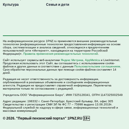
Культура
Семья и дети
На информационном ресурсе 1PNZ.ru применяются внешние рекомендательные
технологии (информационные технологии предоставления информации на основе
сбора, систематизации и анализа сведений, относящихся к предпочтениям
пользователей сети «Интернет», находящихся на территории Российской
Федерации)».
Правила применения рекомендательных технологий
.
Сайт использует сервисы веб-аналитики
Яндекс Метрика
,
AppMetrica
и LiveInternet.
Продолжая использовать этот Сайт, вы соглашаетесь с использованием cookie-
файлов и других данных в соответствии с данным
Пользовательским соглашением
.
Срок обработки персональных данных при помощи cookie-файлов составляет 14
дней.
Редакция не несет ответственность за достоверность информации,
опубликованной в рекламных объявлениях и сообщениях информационных
агентств. Редакция не предоставляет справочной информации. Перепечатка
материалов только по согласованию с редакцией.
Учредитель ООО "Информационное Бюро". ИНН 7325128341, ОГРН 1147325002549
Адрес редакции:
198332
г. Санкт-Петербург,
Брестский бульвар, 8А, офис 305
Свидетельство о регистрации СМИ ЭЛ № ФС 77 – 75998 выдано 13.06.2019г.
Федеральной службой по надзору в сфере связи, информационных технологий и
массовых коммуникаций
© 2026.
"Первый пензенский портал" 1PNZ.RU
18+