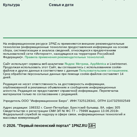
Культура
Семья и дети
На информационном ресурсе 1PNZ.ru применяются внешние рекомендательные
технологии (информационные технологии предоставления информации на основе
сбора, систематизации и анализа сведений, относящихся к предпочтениям
пользователей сети «Интернет», находящихся на территории Российской
Федерации)».
Правила применения рекомендательных технологий
.
Сайт использует сервисы веб-аналитики
Яндекс Метрика
,
AppMetrica
и LiveInternet.
Продолжая использовать этот Сайт, вы соглашаетесь с использованием cookie-
файлов и других данных в соответствии с данным
Пользовательским соглашением
.
Срок обработки персональных данных при помощи cookie-файлов составляет 14
дней.
Редакция не несет ответственность за достоверность информации,
опубликованной в рекламных объявлениях и сообщениях информационных
агентств. Редакция не предоставляет справочной информации. Перепечатка
материалов только по согласованию с редакцией.
Учредитель ООО "Информационное Бюро". ИНН 7325128341, ОГРН 1147325002549
Адрес редакции:
198332
г. Санкт-Петербург,
Брестский бульвар, 8А, офис 305
Свидетельство о регистрации СМИ ЭЛ № ФС 77 – 75998 выдано 13.06.2019г.
Федеральной службой по надзору в сфере связи, информационных технологий и
массовых коммуникаций
© 2026.
"Первый пензенский портал" 1PNZ.RU
18+