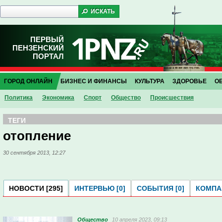
ПЕРВЫЙ
ПЕНЗЕНСКИЙ
ПОРТАЛ
ГОРОД ОНЛАЙН
БИЗНЕС И ФИНАНСЫ
КУЛЬТУРА
ЗДОРОВЬЕ
О
Политика
Экономика
Спорт
Общество
Проиcшествия
ТЕГИ
отопление
30 сентября 2013, 12:27
НОВОСТИ [295]
ИНТЕРВЬЮ [0]
СОБЫТИЯ [0]
КОМПАН
Общество
10 апреля 2023, 09:13