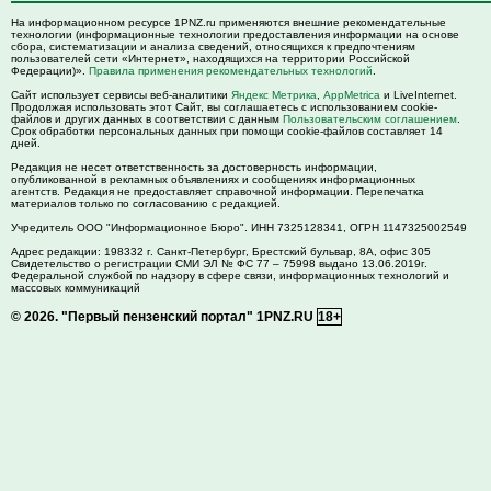
На информационном ресурсе 1PNZ.ru применяются внешние рекомендательные
технологии (информационные технологии предоставления информации на основе
сбора, систематизации и анализа сведений, относящихся к предпочтениям
пользователей сети «Интернет», находящихся на территории Российской
Федерации)».
Правила применения рекомендательных технологий
.
Сайт использует сервисы веб-аналитики
Яндекс Метрика
,
AppMetrica
и LiveInternet.
Продолжая использовать этот Сайт, вы соглашаетесь с использованием cookie-
файлов и других данных в соответствии с данным
Пользовательским соглашением
.
Срок обработки персональных данных при помощи cookie-файлов составляет 14
дней.
Редакция не несет ответственность за достоверность информации,
опубликованной в рекламных объявлениях и сообщениях информационных
агентств. Редакция не предоставляет справочной информации. Перепечатка
материалов только по согласованию с редакцией.
Учредитель ООО "Информационное Бюро". ИНН 7325128341, ОГРН 1147325002549
Адрес редакции:
198332
г. Санкт-Петербург,
Брестский бульвар, 8А, офис 305
Свидетельство о регистрации СМИ ЭЛ № ФС 77 – 75998 выдано 13.06.2019г.
Федеральной службой по надзору в сфере связи, информационных технологий и
массовых коммуникаций
© 2026.
"Первый пензенский портал" 1PNZ.RU
18+