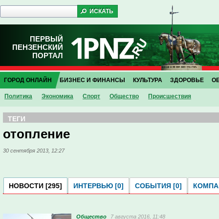
ПЕРВЫЙ
ПЕНЗЕНСКИЙ
ПОРТАЛ
ГОРОД ОНЛАЙН
БИЗНЕС И ФИНАНСЫ
КУЛЬТУРА
ЗДОРОВЬЕ
О
Политика
Экономика
Спорт
Общество
Проиcшествия
ТЕГИ
отопление
30 сентября 2013, 12:27
НОВОСТИ [295]
ИНТЕРВЬЮ [0]
СОБЫТИЯ [0]
КОМПАН
Общество
7 августа 2016, 11:48