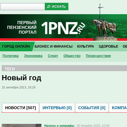
ПЕРВЫЙ
ПЕНЗЕНСКИЙ
ПОРТАЛ
ГОРОД ОНЛАЙН
БИЗНЕС И ФИНАНСЫ
КУЛЬТУРА
ЗДОРОВЬЕ
О
Политика
Экономика
Спорт
Общество
Проиcшествия
ТЕГИ
Новый год
31 октября 2013, 16:16
НОВОСТИ [507]
ИНТЕРВЬЮ [0]
СОБЫТИЯ [0]
КОМПАН
Налоги и штрафы
30 декабря 2025, 10:00