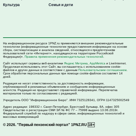
Культура
Семья и дети
На информационном ресурсе 1PNZ.ru применяются внешние рекомендательные
технологии (информационные технологии предоставления информации на основе
сбора, систематизации и анализа сведений, относящихся к предпочтениям
пользователей сети «Интернет», находящихся на территории Российской
Федерации)».
Правила применения рекомендательных технологий
.
Сайт использует сервисы веб-аналитики
Яндекс Метрика
,
AppMetrica
и LiveInternet.
Продолжая использовать этот Сайт, вы соглашаетесь с использованием cookie-
файлов и других данных в соответствии с данным
Пользовательским соглашением
.
Срок обработки персональных данных при помощи cookie-файлов составляет 14
дней.
Редакция не несет ответственность за достоверность информации,
опубликованной в рекламных объявлениях и сообщениях информационных
агентств. Редакция не предоставляет справочной информации. Перепечатка
материалов только по согласованию с редакцией.
Учредитель ООО "Информационное Бюро". ИНН 7325128341, ОГРН 1147325002549
Адрес редакции:
198332
г. Санкт-Петербург,
Брестский бульвар, 8А, офис 305
Свидетельство о регистрации СМИ ЭЛ № ФС 77 – 75998 выдано 13.06.2019г.
Федеральной службой по надзору в сфере связи, информационных технологий и
массовых коммуникаций
© 2026.
"Первый пензенский портал" 1PNZ.RU
18+