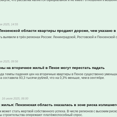
ркнули, что рассылка является официальной и не имеет отношения к мошенни
ря 2025, 14:55
Пензенской области квартиры продают дороже, чем указано в
ь выявили в трёх регионах России: Ленинградской, Ростовской и Пензенской 
ря 2025, 09:56
ны на вторичное жильё в Пензе могут перестать падать
года темпы падения цен на вторичные квартиры в Пензе существенно уменьш
а составила 93,3 тысячи рублей, что на 0,3% меньше, чем в сентябре.
16 июля 2025, 06:00
 жилья: Пензенская область оказалась в зоне риска излишне
 может стать жертвой собственного успеха. В числе регионов с высоким рис
мпы строительства опережают платёжеспособный спрос.