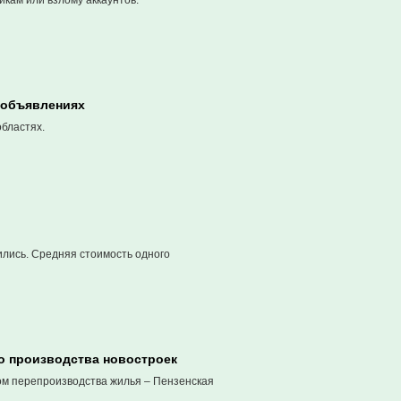
кам или взлому аккаунтов.
 объявлениях
областях.
ились. Средняя стоимость одного
го производства новостроек
ком перепроизводства жилья – Пензенская