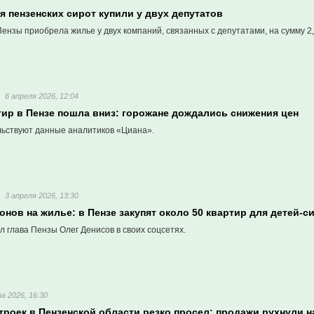
 пензенских сирот купили у двух депутатов
нзы приобрела жилье у двух компаний, связанных с депутатами, на сумму 2
6 апреля 2026, 12:04
тир в Пензе пошла вниз: горожане дождались снижения цен
льствуют данные аналитиков «Циана».
3 апреля 2026, 13:30
нов на жилье: в Пензе закупят около 50 квартир для детей-с
л глава Пензы Олег Денисов в своих соцсетях.
а 2026, 16:30
роек в Пензенской области резко просел: продажи рухнули н