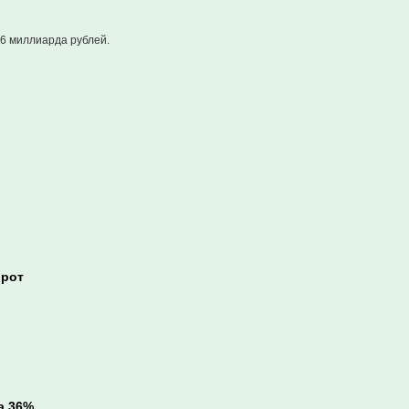
,6 миллиарда рублей.
ирот
а 36%