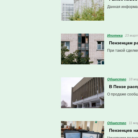
Данная информац
Ипотека
23 март
Пензенцам р
При такой сделке
Общество
18 ма
В Пензе рас
О продаже сообщ
Общество
11 ма
Пензенцев на