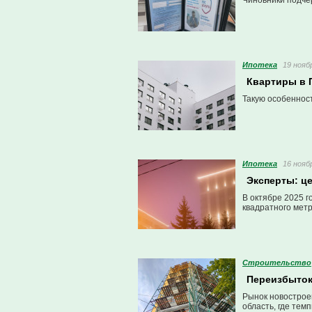
Чиновники подче
Ипотека
19 нояб
Квартиры в 
Такую особенност
Ипотека
16 нояб
Эксперты: це
В октябре 2025 
квадратного метр
Строительство
Переизбыток
Рынок новостроек
область, где те