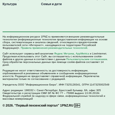
Культура
Семья и дети
На информационном ресурсе 1PNZ.ru применяются внешние рекомендательные
технологии (информационные технологии предоставления информации на основе
сбора, систематизации и анализа сведений, относящихся к предпочтениям
пользователей сети «Интернет», находящихся на территории Российской
Федерации)».
Правила применения рекомендательных технологий
.
Сайт использует сервисы веб-аналитики
Яндекс Метрика
,
AppMetrica
и LiveInternet.
Продолжая использовать этот Сайт, вы соглашаетесь с использованием cookie-
файлов и других данных в соответствии с данным
Пользовательским соглашением
.
Срок обработки персональных данных при помощи cookie-файлов составляет 14
дней.
Редакция не несет ответственность за достоверность информации,
опубликованной в рекламных объявлениях и сообщениях информационных
агентств. Редакция не предоставляет справочной информации. Перепечатка
материалов только по согласованию с редакцией.
Учредитель ООО "Информационное Бюро". ИНН 7325128341, ОГРН 1147325002549
Адрес редакции:
198332
г. Санкт-Петербург,
Брестский бульвар, 8А, офис 305
Свидетельство о регистрации СМИ ЭЛ № ФС 77 – 75998 выдано 13.06.2019г.
Федеральной службой по надзору в сфере связи, информационных технологий и
массовых коммуникаций
© 2026.
"Первый пензенский портал" 1PNZ.RU
18+