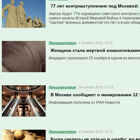
77 лет контрнаступлению под Москвой:
Завтра будет 77я годовщина советского контрнас
самого начала Второй Мировой Войны и переломн
"партию" военных документов тех лет и в них обн
Проиcшествия
1 декабря 2018, 10:30
Женщина стала жертвой изнасилования
Инцидент произошел 25 ноября в одном из много
Проиcшествия
28 ноября 2018, 13:15
В Москве сообщают о минировании 12 т
Информация получена от РИА Новости
Проиcшествия
13 ноября 2018, 11:21
Когда скелеты не только в шкафу: во 