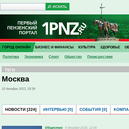
ПЕРВЫЙ
ПЕНЗЕНСКИЙ
ПОРТАЛ
ГОРОД ОНЛАЙН
БИЗНЕС И ФИНАНСЫ
КУЛЬТУРА
ЗДОРОВЬЕ
О
Политика
Экономика
Спорт
Общество
Проиcшествия
ТЕГИ
Москва
10 декабря 2013, 18:38
НОВОСТИ [224]
ИНТЕРВЬЮ [0]
СОБЫТИЯ [0]
КОМПАН
Общество
4 декабря 2018, 12:00