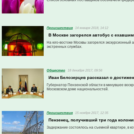
Список основных поставщиков обозначили федер
Проиcшествия
14 января 2018, 14:12
В Москве загорелся автобус с ехавшим
На юго-востоке Москвы загорелся экскурсионный 
экстренных службах.
Общество
18 декабря 2017, 09:56
Иван Белозерцев рассказал о достижен
Губернатор Пензенской области в минувшее воскр
Московском доме национальностей.
Проиcшествия
15 ноября 2017, 12:35
Пензенец, получивший три года колони
Задержание состоялось на съемной квартире, в к