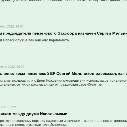
 руководитель регионального исполнительного комитета партии «Единая Росс
абря 2022, 14:00
м председателя пензенского Заксобра назначен Сергей Мельн
и в пресс-службе пензенского парламента.
уста 2022, 06:00
ь исполкома пензенской ЕР Сергей Мельников рассказал, как
вгуста мы поздравляли с Днем Рождения руководителя исполкома регионально
циальных сетях он рассказал, как отпраздновал свое 45-летие.
 2021, 06:00
ников между двумя Исполкомами
рвому пензенскому порталу надежные источники – в региональном отделении
ы после смены руководителя Исполкома.