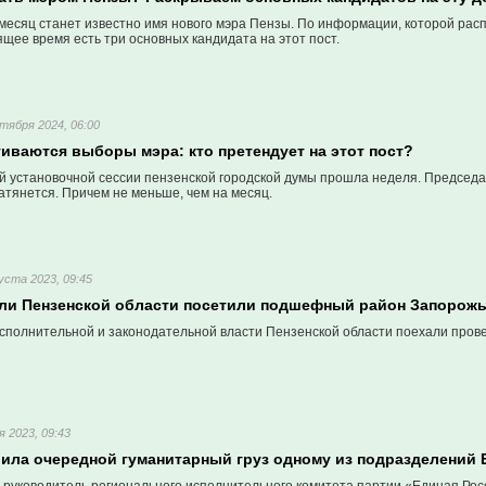
месяц станет известно имя нового мэра Пензы. По информации, которой расп
ящее время есть три основных кандидата на этот пост.
тября 2024, 06:00
гиваются выборы мэра: кто претендует на этот пост?
й установочной сессии пензенской городской думы прошла неделя. Председат
атянется. Причем не меньше, чем на месяц.
уста 2023, 09:45
ли Пензенской области посетили подшефный район Запорож
сполнительной и законодательной власти Пензенской области поехали про
я 2023, 09:43
вила очередной гуманитарный груз одному из подразделений