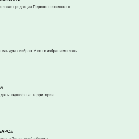
олагает редакция Первого пензенского
ель думы избран. А вот с избранием главы
ья
ведать подшефные территории.
 БАРСа