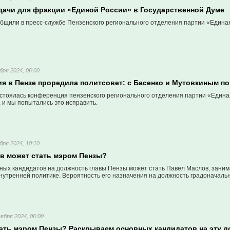
дачи для фракции «Единой России» в Государственной Думе
бщили в пресс-службе Пензенского регионального отделения партии «Единая
бря 2024, 06:00
ия в Пензе проредила политсовет: с Басенко и Мутовкиным 
стоялась конференция пензенского регионального отделения партии «Едина
 и мы попытались это исправить.
бря 2024, 10:10
в может стать мэром Пензы?
ных кандидатов на должность главы Пензы может стать Павел Маслов, зани
нутренней политике. Вероятность его назначения на должность градоначальн
ября 2024, 06:00
тать мэром Пензы? Раскрываем основных кандидатов на эту 