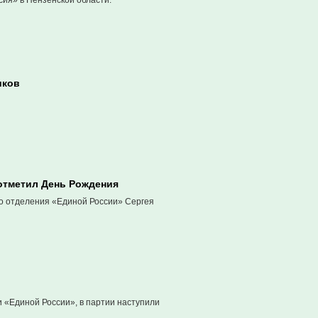
ия» в Пензенской области.
иков
 отметил День Рождения
го отделения «Единой России» Сергея
 «Единой России», в партии наступили