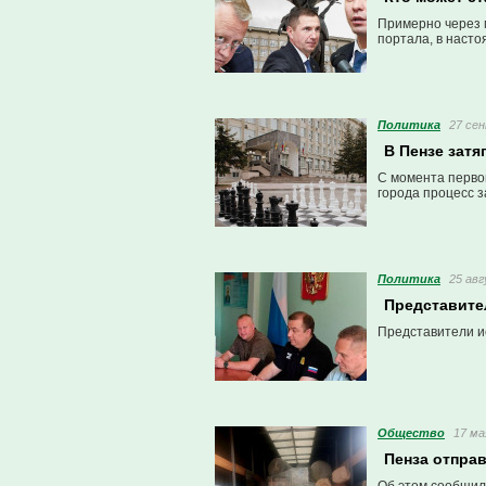
Примерно через 
портала, в насто
Политика
27 сен
В Пензе затя
С момента перво
города процесс з
Политика
25 авг
Представите
Представители и
Общество
17 ма
Пенза отпра