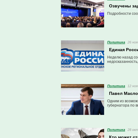
Озвучены за
Подробности соо
Политика
26 ноя
Единая Росс
Неделю назад со
недосказанность,
Политика
12 ноя
Павел Масло
Одним из возмож
губернатора по в
Политика
28 окт
Кто может с