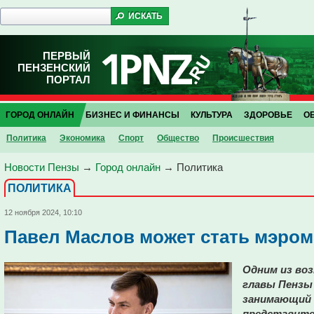
ПЕРВЫЙ
ПЕНЗЕНСКИЙ
ПОРТАЛ
ГОРОД ОНЛАЙН
БИЗНЕС И ФИНАНСЫ
КУЛЬТУРА
ЗДОРОВЬЕ
О
Политика
Экономика
Спорт
Общество
Проиcшествия
Новости Пензы
→
Город онлайн
→
Политика
ПОЛИТИКА
12 ноября 2024, 10:10
Павел Маслов может стать мэро
Одним из во
главы Пензы
занимающий 
представите