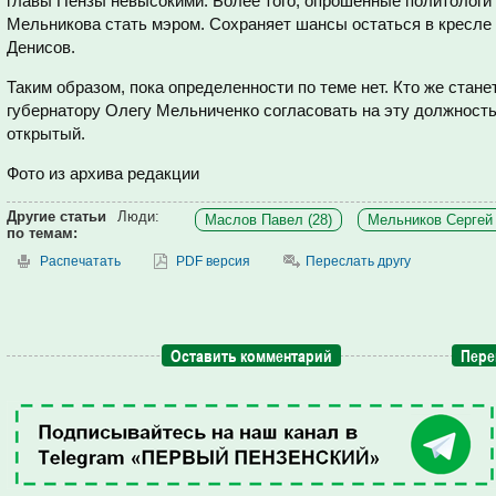
главы Пензы невысокими. Более того, опрошенные политологи
Мельникова стать мэром. Сохраняет шансы остаться в кресле
Денисов.
Таким образом, пока определенности по теме нет. Кто же стане
губернатору Олегу Мельниченко согласовать на эту должность
открытый.
Фото из архива редакции
Другие статьи
Люди:
Маслов Павел (28)
Мельников Сергей 
по темам:
Распечатать
PDF версия
Переслать другу
Оставить комментарий
Пере