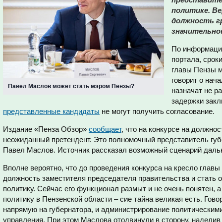
политике. Ве
должность г
значительно
По информации
портала, срок
главы Пензы м
говорит о нача
Павел Маслов может стать мэром Пензы?
назначат не р
задержки закл
представленные кандидаты
не могут получить согласование.
Издание «Пенза Обзор»
сообщает
, что на конкурсе на должно
неожиданный претендент. Это полномочный представитель губ
Павел Маслов. Источник рассказал возможный сценарий дальн
Вполне вероятно, что до проведения конкурса на кресло глав
должность заместителя председателя правительства и стать 
политику. Сейчас его функционал размыт и не очень понятен, а
политику в Пензенской области – сие тайна великая есть. Говор
напрямую на губернатора, и администрирование политическими
управления. При этом Маслова отодвинули в сторону, наделив 