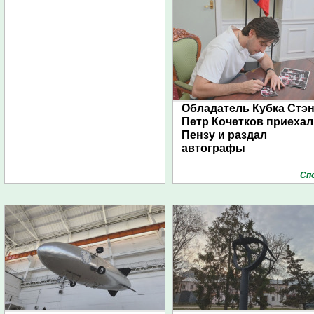
Обладатель Кубка Стэ
Петр Кочетков приехал
Пензу и раздал
автографы
Сп