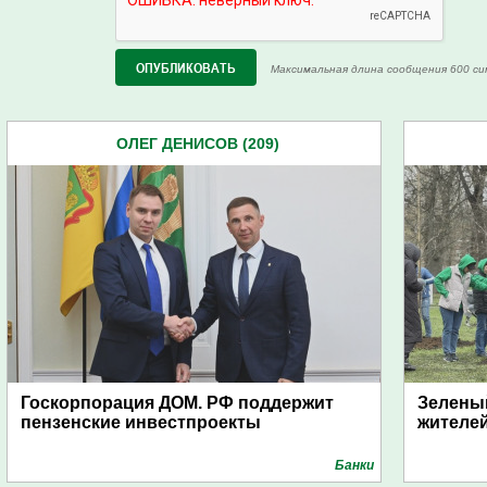
Максимальная длина сообщения 600 си
ОЛЕГ ДЕНИСОВ (209)
Госкорпорация ДОМ. РФ поддержит
Зеленый
пензенские инвестпроекты
жителе
Банки