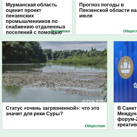
Мурманская область
Прогноз погоды в
оценит проект
Пензенской области на
пензенских
июля
промышленников по
снабжению отдаленных
Экономика
Общес
поселений с помощью
дирижаблей
Статус «очень загрязненной»: что это
В Санкт
значит для реки Суры?
Междун
форум-2
креати
Общество