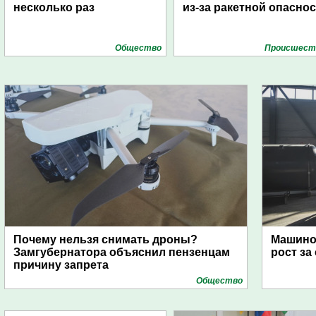
несколько раз
из-за ракетной опасно
Общество
Проиcшест
Почему нельзя снимать дроны?
Машино
Замгубернатора объяснил пензенцам
рост за
причину запрета
Общество