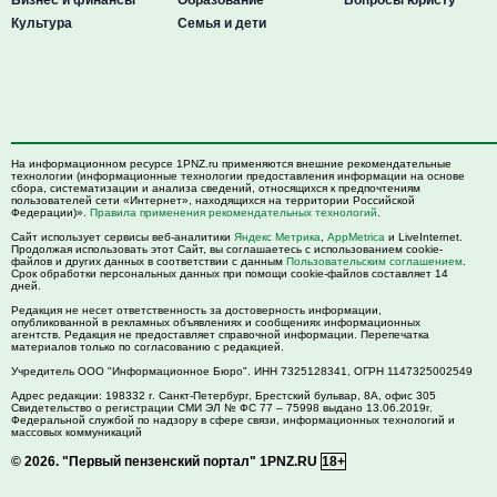
Культура
Семья и дети
На информационном ресурсе 1PNZ.ru применяются внешние рекомендательные
технологии (информационные технологии предоставления информации на основе
сбора, систематизации и анализа сведений, относящихся к предпочтениям
пользователей сети «Интернет», находящихся на территории Российской
Федерации)».
Правила применения рекомендательных технологий
.
Сайт использует сервисы веб-аналитики
Яндекс Метрика
,
AppMetrica
и LiveInternet.
Продолжая использовать этот Сайт, вы соглашаетесь с использованием cookie-
файлов и других данных в соответствии с данным
Пользовательским соглашением
.
Срок обработки персональных данных при помощи cookie-файлов составляет 14
дней.
Редакция не несет ответственность за достоверность информации,
опубликованной в рекламных объявлениях и сообщениях информационных
агентств. Редакция не предоставляет справочной информации. Перепечатка
материалов только по согласованию с редакцией.
Учредитель ООО "Информационное Бюро". ИНН 7325128341, ОГРН 1147325002549
Адрес редакции:
198332
г. Санкт-Петербург,
Брестский бульвар, 8А, офис 305
Свидетельство о регистрации СМИ ЭЛ № ФС 77 – 75998 выдано 13.06.2019г.
Федеральной службой по надзору в сфере связи, информационных технологий и
массовых коммуникаций
© 2026.
"Первый пензенский портал" 1PNZ.RU
18+