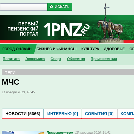
ПЕРВЫЙ
ПЕНЗЕНСКИЙ
ПОРТАЛ
ГОРОД ОНЛАЙН
БИЗНЕС И ФИНАНСЫ
КУЛЬТУРА
ЗДОРОВЬЕ
О
Политика
Экономика
Спорт
Общество
Проиcшествия
ТЕГИ
МЧС
11 ноября 2013, 16:45
НОВОСТИ [5666]
ИНТЕРВЬЮ [0]
СОБЫТИЯ [0]
КОМПА
Проиcшествия
15 августа 2016, 14:41