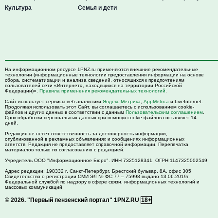
Культура
Семья и дети
На информационном ресурсе 1PNZ.ru применяются внешние рекомендательные
технологии (информационные технологии предоставления информации на основе
сбора, систематизации и анализа сведений, относящихся к предпочтениям
пользователей сети «Интернет», находящихся на территории Российской
Федерации)».
Правила применения рекомендательных технологий
.
Сайт использует сервисы веб-аналитики
Яндекс Метрика
,
AppMetrica
и LiveInternet.
Продолжая использовать этот Сайт, вы соглашаетесь с использованием cookie-
файлов и других данных в соответствии с данным
Пользовательским соглашением
.
Срок обработки персональных данных при помощи cookie-файлов составляет 14
дней.
Редакция не несет ответственность за достоверность информации,
опубликованной в рекламных объявлениях и сообщениях информационных
агентств. Редакция не предоставляет справочной информации. Перепечатка
материалов только по согласованию с редакцией.
Учредитель ООО "Информационное Бюро". ИНН 7325128341, ОГРН 1147325002549
Адрес редакции:
198332
г. Санкт-Петербург,
Брестский бульвар, 8А, офис 305
Свидетельство о регистрации СМИ ЭЛ № ФС 77 – 75998 выдано 13.06.2019г.
Федеральной службой по надзору в сфере связи, информационных технологий и
массовых коммуникаций
© 2026.
"Первый пензенский портал" 1PNZ.RU
18+