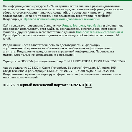
На информационном ресурсе 1PNZ.ru применяются внешние рекомендательные
технологии (информационные технологии предоставления информации на основе
сбора, систематизации и анализа сведений, относящихся к предпочтениям
пользователей сети «Интернет», находящихся на территории Российской
Федерации)».
Правила применения рекомендательных технологий
.
Сайт использует сервисы веб-аналитики
Яндекс Метрика
,
AppMetrica
и LiveInternet.
Продолжая использовать этот Сайт, вы соглашаетесь с использованием cookie-
файлов и других данных в соответствии с данным
Пользовательским соглашением
.
Срок обработки персональных данных при помощи cookie-файлов составляет 14
дней.
Редакция не несет ответственность за достоверность информации,
опубликованной в рекламных объявлениях и сообщениях информационных
агентств. Редакция не предоставляет справочной информации. Перепечатка
материалов только по согласованию с редакцией.
Учредитель ООО "Информационное Бюро". ИНН 7325128341, ОГРН 1147325002549
Адрес редакции:
198332
г. Санкт-Петербург,
Брестский бульвар, 8А, офис 305
Свидетельство о регистрации СМИ ЭЛ № ФС 77 – 75998 выдано 13.06.2019г.
Федеральной службой по надзору в сфере связи, информационных технологий и
массовых коммуникаций
© 2026.
"Первый пензенский портал" 1PNZ.RU
18+