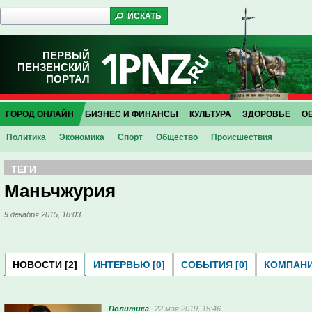
ПЕРВЫЙ
ПЕНЗЕНСКИЙ
ПОРТАЛ
ГОРОД ОНЛАЙН
БИЗНЕС И ФИНАНСЫ
КУЛЬТУРА
ЗДОРОВЬЕ
О
Политика
Экономика
Спорт
Общество
Проиcшествия
ТЕГИ
Маньчжурия
9 декабря 2015, 18:03
НОВОСТИ [2]
ИНТЕРВЬЮ [0]
СОБЫТИЯ [0]
КОМПАНИ
Политика
22 мая 2019, 15:46