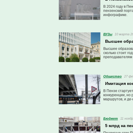
В 2024 году в Пе
пензенский порта
инфографике.
ВУЗы
10 марта 20
Высшее образ
Высшее образован
сколько стоит го
преподавателям 
Общество
27 фе
Имитация ко
В Пензе стартует
конкуренции, но 
маршрутов, и де
конкуренции нет
Бюджет
11 ноябр
5 млрд на п