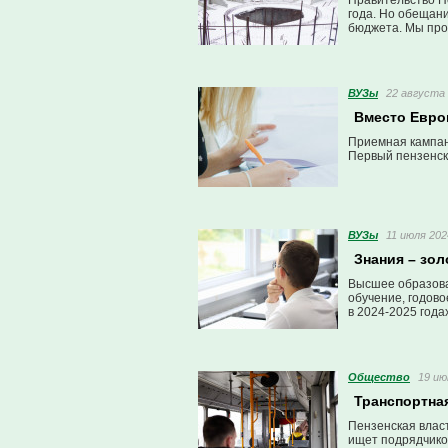
Правительство Пе
года. Но обещан
бюджета. Мы про
деле происходило
ВУЗы
22 августа 
Вместо Евро
Приемная кампани
Первый пензенски
ВУЗы
11 июля 202
Знания – зол
Высшее образова
обучение, годово
в 2024-2025 года
Общество
19 ию
Транспортна
Пензенская влас
ищет подрядчико