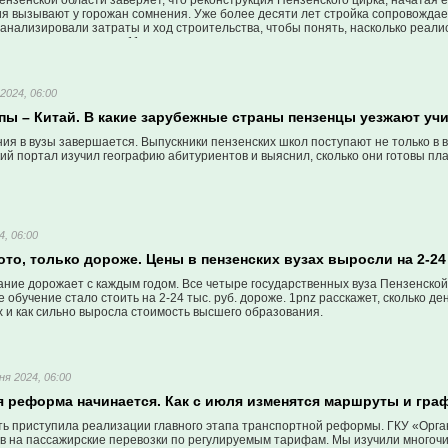
нзенской области заверяет, что реконструкция Пензенского цирка, начатая е
ия вызывают у горожан сомнения. Уже более десяти лет стройка сопровожда
анализировали затраты и ход строительства, чтобы понять, насколько реал
 с цирком последние 11 лет.
2024, 06:00
пы – Китай. В какие зарубежные страны пензенцы уезжают уч
я в вузы завершается. Выпускники пензенских школ поступают не только в вуз
й портал изучил географию абитуриентов и выяснил, сколько они готовы пла
4, 06:00
ото, только дороже. Цены в пензенских вузах выросли на 2-24
ние дорожает с каждым годом. Все четыре государственных вуза Пензенской
е обучение стало стоить на 2-24 тыс. руб. дороже. 1pnz расскажет, сколько д
х и как сильно выросла стоимость высшего образования.
ня 2024, 06:00
я реформа начинается. Как с июля изменятся маршруты и гра
ть приступила реализации главного этапа транспортной реформы. ГКУ «Орга
в на пассажирские перевозки по регулируемым тарифам. Мы изучили многоч