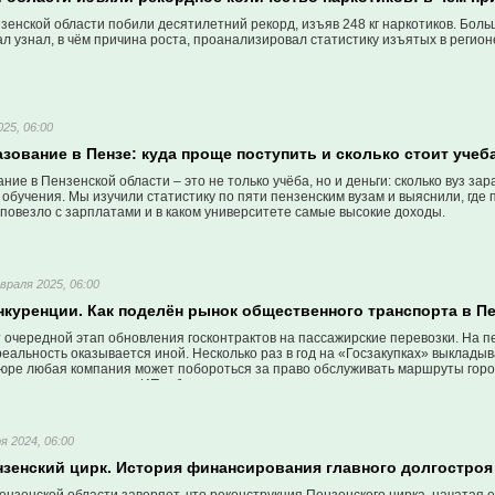
нзенской области побили десятилетний рекорд, изъяв 248 кг наркотиков. Боль
л узнал, в чём причина роста, проанализировал статистику изъятых в регион
25, 06:00
ование в Пензе: куда проще поступить и сколько стоит учеб
ие в Пензенской области – это не только учёба, но и деньги: сколько вуз за
д обучения. Мы изучили статистику по пяти пензенским вузам и выяснили, где 
повезло с зарплатами и в каком университете самые высокие доходы.
враля 2025, 06:00
нкуренции. Как поделён рынок общественного транспорта в П
 очередной этап обновления госконтрактов на пассажирские перевозки. На п
реальность оказывается иной. Несколько раз в год на «Госзакупках» выклад
-юре любая компания может побороться за право обслуживать маршруты город
: почти все компании и ИП, обслуживающие транспорт, принадлежат двум тра
я 2024, 06:00
ензенский цирк. История финансирования главного долгостроя