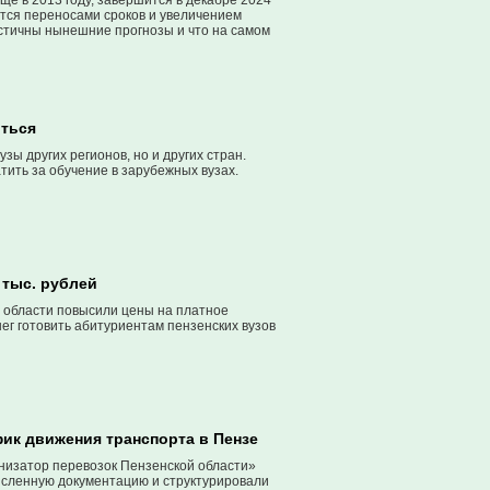
щё в 2013 году, завершится в декабре 2024
ется переносами сроков и увеличением
истичны нынешние прогнозы и что на самом
иться
ы других регионов, но и других стран.
тить за обучение в зарубежных вузах.
 тыс. рублей
 области повысили цены на платное
енег готовить абитуриентам пензенских вузов
фик движения транспорта в Пензе
низатор перевозок Пензенской области»
исленную документацию и структурировали