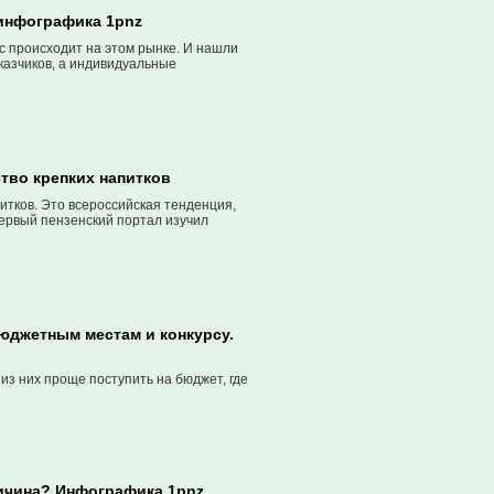
 инфографика 1pnz
с происходит на этом рынке. И нашли
казчиков, а индивидуальные
тво крепких напитков
итков. Это всероссийская тенденция,
Первый пензенский портал изучил
юджетным местам и конкурсу.
из них проще поступить на бюджет, где
ричина? Инфографика 1pnz