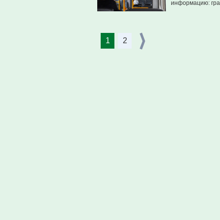
информацию: гра
1
2