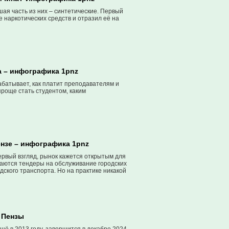
шая часть из них – синтетические. Первый
е наркотических средств и отразил её на
а – инфографика 1pnz
рабатывает, как платит преподавателям и
проще стать студентом, каким
ензе – инфографика 1pnz
ервый взгляд, рынок кажется открытым для
ываются тендеры на обслуживание городских
ского транспорта. Но на практике никакой
нспортным гигантам.
 Пензы