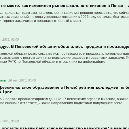
 не место: как изменился рынок школьного питания в Пензе –
кандала с контрактами на школьное питание мы решили проверить, что сейча
тных изменений: некогда успешные компании к 2026 году остались без госза
 теряют заказчиков и попадают в чёрный список.
я 2025, 06:00
адус. В Пензенской области обвалились продажи и производс
нзенской области резко сократились производство и продажа алкогольных нап
ы связывают с ростом цен из-за повышения акцизов и товарными запасами. 
ные РАТК по Пензенской области и отразил их на инфографике.
кумы
26 мая 2025, 06:00
фессиональное образование в Пензе: рейтинг колледжей по б
 1pnz
й портал проанализировал данные 17 пензенских ссузов и выяснил, в какие 
е оценки в аттестате, и какие направления подготовки популярнее всего.
я 2025, 06:00
й области изъяли рекордное количество наркотиков: в чём п