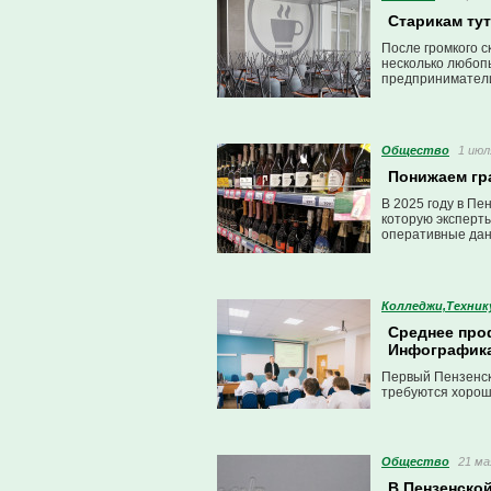
Старикам тут
После громкого с
несколько любопы
предприниматели
Общество
1 июл
Понижаем гр
В 2025 году в Пе
которую эксперт
оперативные дан
Колледжи,Техни
Среднее про
Инфографика
Первый Пензенски
требуются хороши
Общество
21 ма
В Пензенско