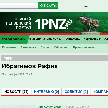
ПЕРВЫЙ
ПЕНЗЕНСКИЙ
ПОРТАЛ
ГОРОД ОНЛАЙН
БИЗНЕС И ФИНАНСЫ
КУЛЬТУРА
ЗДОРОВЬЕ
О
Политика
Экономика
Спорт
Общество
Проиcшествия
ТЕГИ
Ибрагимов Рафик
22 сентября 2016, 10:43
НОВОСТИ [71]
ИНТЕРВЬЮ [0]
СОБЫТИЯ [0]
КОМПАНИ
Строительство
1 января 2026, 09:20