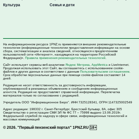
Культура
Семья и дети
На информационном ресурсе 1PNZ.ru применяются внешние рекомендательные
технологии (информационные технологии предоставления информации на основе
сбора, систематизации и анализа сведений, относящихся к предпочтениям
пользователей сети «Интернет», находящихся на территории Российской
Федерации)».
Правила применения рекомендательных технологий
.
Сайт использует сервисы веб-аналитики
Яндекс Метрика
,
AppMetrica
и LiveInternet.
Продолжая использовать этот Сайт, вы соглашаетесь с использованием cookie-
файлов и других данных в соответствии с данным
Пользовательским соглашением
.
Срок обработки персональных данных при помощи cookie-файлов составляет 14
дней.
Редакция не несет ответственность за достоверность информации,
опубликованной в рекламных объявлениях и сообщениях информационных
агентств. Редакция не предоставляет справочной информации. Перепечатка
материалов только по согласованию с редакцией.
Учредитель ООО "Информационное Бюро". ИНН 7325128341, ОГРН 1147325002549
Адрес редакции:
198332
г. Санкт-Петербург,
Брестский бульвар, 8А, офис 305
Свидетельство о регистрации СМИ ЭЛ № ФС 77 – 75998 выдано 13.06.2019г.
Федеральной службой по надзору в сфере связи, информационных технологий и
массовых коммуникаций
© 2026.
"Первый пензенский портал" 1PNZ.RU
18+