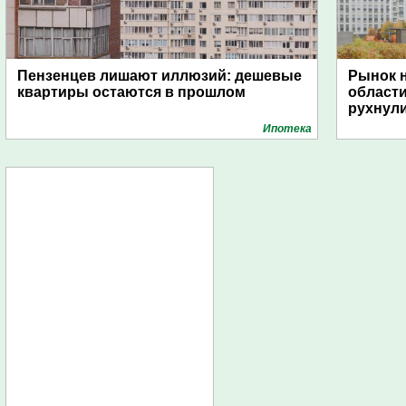
Пензенцев лишают иллюзий: дешевые
Рынок н
квартиры остаются в прошлом
области
рухнули
Ипотека