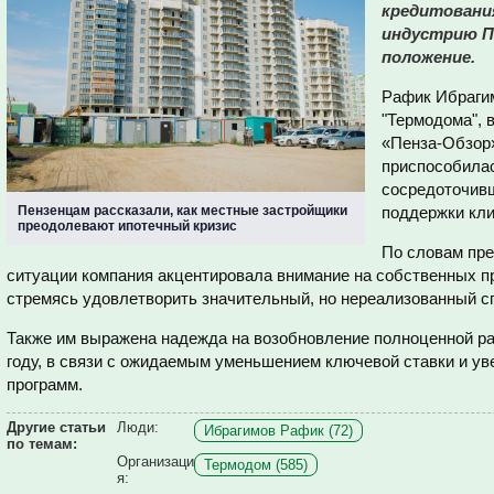
кредитовани
индустрию П
положение.
Рафик Ибрагим
"Термодома", 
«Пенза-Обзор»
приспособилас
сосредоточив
Пензенцам рассказали, как местные застройщики
поддержки кли
преодолевают ипотечный кризис
По словам пр
ситуации компания акцентировала внимание на собственных пр
стремясь удовлетворить значительный, но нереализованный сп
Также им выражена надежда на возобновление полноценной р
году, в связи с ожидаемым уменьшением ключевой ставки и у
программ.
Другие статьи
Люди:
Ибрагимов Рафик (72)
по темам:
Организаци
Термодом (585)
я: