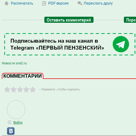
Распечатать
PDF версия
Переслать другу
Оставить комментарий
Пере
Новости smi2.ru
КОММЕНТАРИИ
- Нажмите ,чтобы оценить
Войти