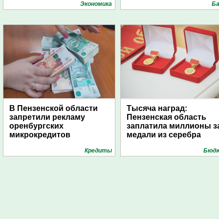
поселений с помощью
Экономика
Ба
дирижаблей
В Пензенской области
Тысяча наград:
запретили рекламу
Пензенская область
оренбургских
заплатила миллионы з
микрокредитов
медали из серебра
Кредиты
Бюд