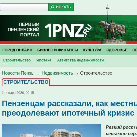
ПЕРВЫЙ
ПЕНЗЕНСКИЙ
ПОРТАЛ
ГОРОД ОНЛАЙН
БИЗНЕС И ФИНАНСЫ
КУЛЬТУРА
ЗДОРОВЬЕ
О
Строительство
Ипотека
Агентства недвижимости
Новости Пензы
→
Недвижимость
→
Строительство
СТРОИТЕЛЬСТВО
1 января 2026, 09:15
Пензенцам рассказали, как мест
преодолевают ипотечный кризис
Резкий рост 
серьезно ог