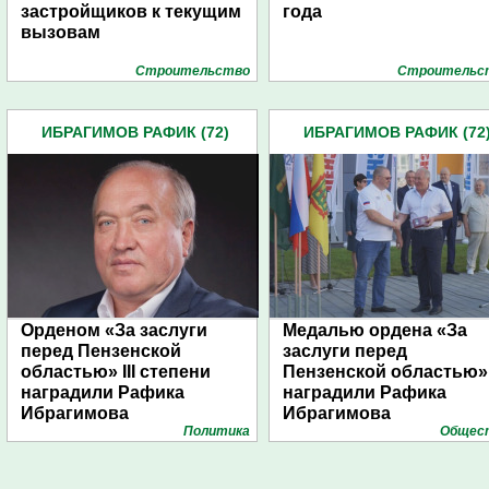
застройщиков к текущим
года
вызовам
Строительство
Строительс
ИБРАГИМОВ РАФИК (72)
ИБРАГИМОВ РАФИК (72
Орденом «За заслуги
Медалью ордена «За
перед Пензенской
заслуги перед
областью» III степени
Пензенской областью»
наградили Рафика
наградили Рафика
Ибрагимова
Ибрагимова
Политика
Общес