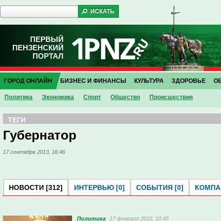
ПЕРВЫЙ
ПЕНЗЕНСКИЙ
ПОРТАЛ
ГОРОД ОНЛАЙН
БИЗНЕС И ФИНАНСЫ
КУЛЬТУРА
ЗДОРОВЬЕ
О
Политика
Экономика
Спорт
Общество
Проиcшествия
ТЕГИ
Губернатор
17 сентября 2013, 16:46
НОВОСТИ [312]
ИНТЕРВЬЮ [0]
СОБЫТИЯ [0]
КОМПАН
Политика
17 февраля 2016, 10:45