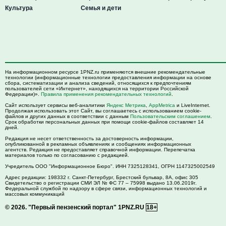
Культура
Семья и дети
На информационном ресурсе 1PNZ.ru применяются внешние рекомендательные
технологии (информационные технологии предоставления информации на основе
сбора, систематизации и анализа сведений, относящихся к предпочтениям
пользователей сети «Интернет», находящихся на территории Российской
Федерации)».
Правила применения рекомендательных технологий
.
Сайт использует сервисы веб-аналитики
Яндекс Метрика
,
AppMetrica
и LiveInternet.
Продолжая использовать этот Сайт, вы соглашаетесь с использованием cookie-
файлов и других данных в соответствии с данным
Пользовательским соглашением
.
Срок обработки персональных данных при помощи cookie-файлов составляет 14
дней.
Редакция не несет ответственность за достоверность информации,
опубликованной в рекламных объявлениях и сообщениях информационных
агентств. Редакция не предоставляет справочной информации. Перепечатка
материалов только по согласованию с редакцией.
Учредитель ООО "Информационное Бюро". ИНН 7325128341, ОГРН 1147325002549
Адрес редакции:
198332
г. Санкт-Петербург,
Брестский бульвар, 8А, офис 305
Свидетельство о регистрации СМИ ЭЛ № ФС 77 – 75998 выдано 13.06.2019г.
Федеральной службой по надзору в сфере связи, информационных технологий и
массовых коммуникаций
© 2026.
"Первый пензенский портал" 1PNZ.RU
18+