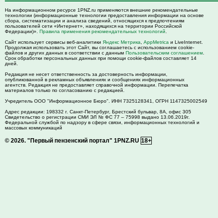
На информационном ресурсе 1PNZ.ru применяются внешние рекомендательные
технологии (информационные технологии предоставления информации на основе
сбора, систематизации и анализа сведений, относящихся к предпочтениям
пользователей сети «Интернет», находящихся на территории Российской
Федерации)».
Правила применения рекомендательных технологий
.
Сайт использует сервисы веб-аналитики
Яндекс Метрика
,
AppMetrica
и LiveInternet.
Продолжая использовать этот Сайт, вы соглашаетесь с использованием cookie-
файлов и других данных в соответствии с данным
Пользовательским соглашением
.
Срок обработки персональных данных при помощи cookie-файлов составляет 14
дней.
Редакция не несет ответственность за достоверность информации,
опубликованной в рекламных объявлениях и сообщениях информационных
агентств. Редакция не предоставляет справочной информации. Перепечатка
материалов только по согласованию с редакцией.
Учредитель ООО "Информационное Бюро". ИНН 7325128341, ОГРН 1147325002549
Адрес редакции:
198332
г. Санкт-Петербург,
Брестский бульвар, 8А, офис 305
Свидетельство о регистрации СМИ ЭЛ № ФС 77 – 75998 выдано 13.06.2019г.
Федеральной службой по надзору в сфере связи, информационных технологий и
массовых коммуникаций
© 2026.
"Первый пензенский портал" 1PNZ.RU
18+