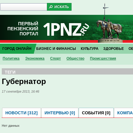
ПЕРВЫЙ
ПЕНЗЕНСКИЙ
ПОРТАЛ
ГОРОД ОНЛАЙН
БИЗНЕС И ФИНАНСЫ
КУЛЬТУРА
ЗДОРОВЬЕ
О
Политика
Экономика
Спорт
Общество
Проиcшествия
ТЕГИ
Губернатор
17 сентября 2013, 16:46
НОВОСТИ [312]
ИНТЕРВЬЮ [0]
СОБЫТИЯ [0]
КОМПАН
Нет данных