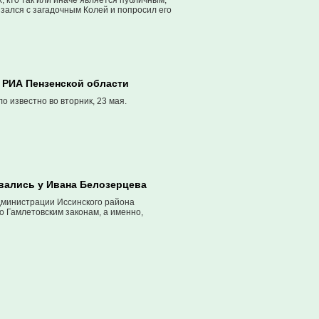
, кто так или иначе является публичным,
зался с загадочным Колей и попросил его
 РИА Пензенской области
 известно во вторник, 23 мая.
ивались у Ивана Белозерцева
дминистрации Иссинского района
о Гамлетовским законам, а именно,