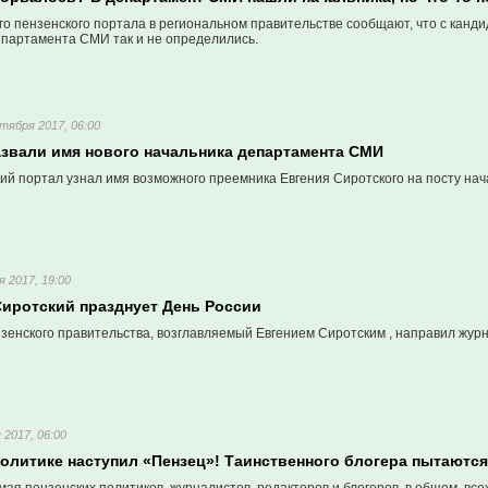
о пензенского портала в региональном правительстве сообщают, что с канд
епартамента СМИ так и не определились.
тября 2017, 06:00
азвали имя нового начальника департамента СМИ
ий портал узнал имя возможного преемника Евгения Сиротского на посту н
я 2017, 19:00
Сиротский празднует День России
зенского правительства, возглавляемый Евгением Сиротским , направил жур
 2017, 06:00
политике наступил «Пензец»! Таинственного блогера пытаютс