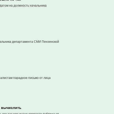
идатом на должность начальника
ачальника департамента СМИ Пензенской
налистам парадное письмо от лица
я вычислить