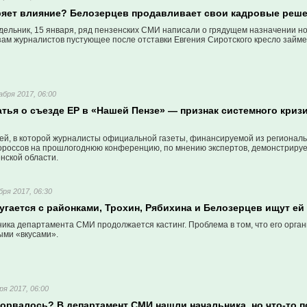
ряет влияние? Белозерцев продавливает свои кадровые реш
едельник, 15 января, ряд пензенских СМИ написали о грядущем назначении н
зам журналистов пустующее после отставки Евгения Сиротского кресло займе
абря 2017, 06:00
тья о съезде ЕР в «Нашей Пензе» — признак системного криз
ьей, в которой журналисты официальной газеты, финансируемой из регионал
ороссов на прошлогоднюю конференцию, по мнению экспертов, демонстриру
нской области.
бря 2017, 06:30
гается с районками, Трохин, Рябихина и Белозерцев ищут ей з
ика департамента СМИ продолжается кастинг. Проблема в том, что его орган
ыми «вкусами».
ря 2017, 06:00
орвалось? В департамент СМИ нашли начальника, но что-то п