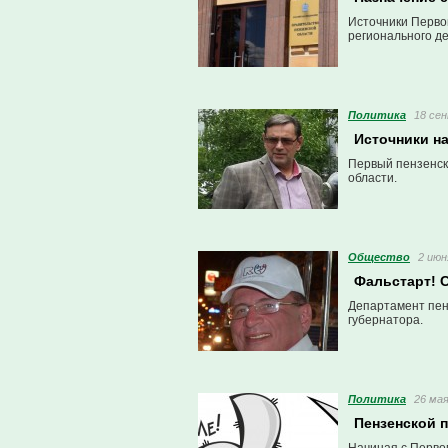
Источники Первог
регионального д
Политика
18 сен
Источники н
Первый пензенск
области.
Общество
2 июн
Фальстарт! 
Департамент пен
губернатора.
Политика
26 мая
Пензенской 