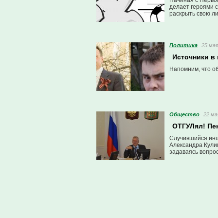
Начиная с Первом
делает героями с
раскрыть свою ли
Политика
25 мая
Источники в
Напомним, что об
Общество
22 ма
ОТГУЛял! Пен
Случившийся инц
Александра Кулиг
задаваясь вопро