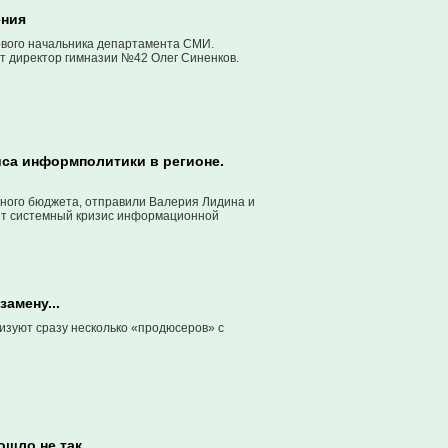
ения
ового начальника департамента СМИ.
т директор гимназии №42 Олег Синенков.
иса информполитики в регионе.
ьного бюджета, отправили Валерия Лидина и
ет системный кризис информационной
амену...
изуют сразу несколько «продюсеров» с
ошло не так