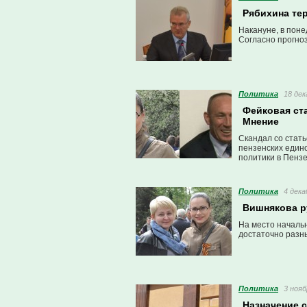
Рябихина те
Накануне, в пон
Согласно прогно
Политика
18 дек
Фейковая ста
Мнение
Скандал со стат
пензенских един
политики в Пензе
Политика
4 дека
Вишнякова ру
На место начальн
достаточно разн
Политика
3 нояб
Назначение с