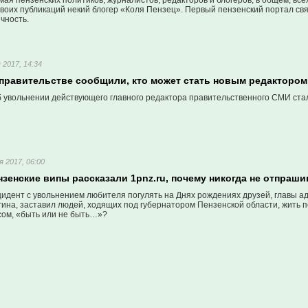
ая пензенских политиков, журналистов, редакторов и блогеров, в общем, всех
воих публикаций некий блогер «Коля Пензец». Первый пензенский портал свя
чность.
 2017, 14:34
 правительстве сообщили, кто может стать новым редактором
 увольнении действующего главного редактора правительственного СМИ стало
я 2017, 06:00
зенские випы рассказали 1pnz.ru, почему никогда не отпраш
идент с увольнением любителя погулять на Днях рождениях друзей, главы а
ина, заставил людей, ходящих под губернатором Пензенской области, жить п
сом, «быть или не быть…»?