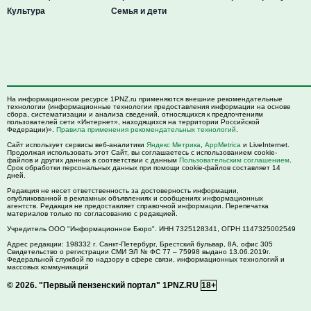
Культура
Семья и дети
На информационном ресурсе 1PNZ.ru применяются внешние рекомендательные
технологии (информационные технологии предоставления информации на основе
сбора, систематизации и анализа сведений, относящихся к предпочтениям
пользователей сети «Интернет», находящихся на территории Российской
Федерации)».
Правила применения рекомендательных технологий
.
Сайт использует сервисы веб-аналитики
Яндекс Метрика
,
AppMetrica
и LiveInternet.
Продолжая использовать этот Сайт, вы соглашаетесь с использованием cookie-
файлов и других данных в соответствии с данным
Пользовательским соглашением
.
Срок обработки персональных данных при помощи cookie-файлов составляет 14
дней.
Редакция не несет ответственность за достоверность информации,
опубликованной в рекламных объявлениях и сообщениях информационных
агентств. Редакция не предоставляет справочной информации. Перепечатка
материалов только по согласованию с редакцией.
Учредитель ООО "Информационное Бюро". ИНН 7325128341, ОГРН 1147325002549
Адрес редакции:
198332
г. Санкт-Петербург,
Брестский бульвар, 8А, офис 305
Свидетельство о регистрации СМИ ЭЛ № ФС 77 – 75998 выдано 13.06.2019г.
Федеральной службой по надзору в сфере связи, информационных технологий и
массовых коммуникаций
© 2026.
"Первый пензенский портал" 1PNZ.RU
18+