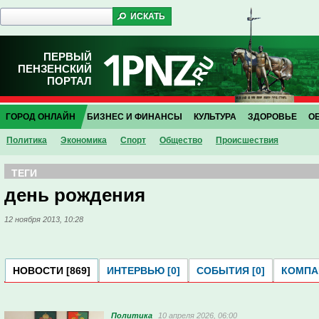
ПЕРВЫЙ
ПЕНЗЕНСКИЙ
ПОРТАЛ
ГОРОД ОНЛАЙН
БИЗНЕС И ФИНАНСЫ
КУЛЬТУРА
ЗДОРОВЬЕ
О
Политика
Экономика
Спорт
Общество
Проиcшествия
ТЕГИ
день рождения
12 ноября 2013, 10:28
НОВОСТИ [869]
ИНТЕРВЬЮ [0]
СОБЫТИЯ [0]
КОМПАН
Политика
10 апреля 2026, 06:00