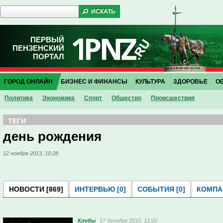
ПЕРВЫЙ
ПЕНЗЕНСКИЙ
ПОРТАЛ
ГОРОД ОНЛАЙН
БИЗНЕС И ФИНАНСЫ
КУЛЬТУРА
ЗДОРОВЬЕ
О
Политика
Экономика
Спорт
Общество
Проиcшествия
ТЕГИ
день рождения
12 ноября 2013, 10:28
НОВОСТИ [869]
ИНТЕРВЬЮ [0]
СОБЫТИЯ [0]
КОМПАН
Клубы
17 декабря 2015, 12:00