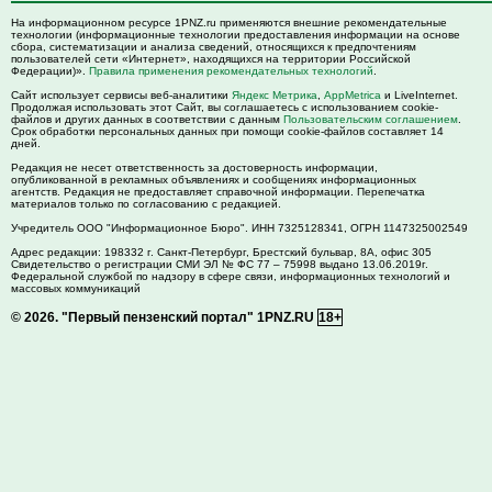
На информационном ресурсе 1PNZ.ru применяются внешние рекомендательные
технологии (информационные технологии предоставления информации на основе
сбора, систематизации и анализа сведений, относящихся к предпочтениям
пользователей сети «Интернет», находящихся на территории Российской
Федерации)».
Правила применения рекомендательных технологий
.
Сайт использует сервисы веб-аналитики
Яндекс Метрика
,
AppMetrica
и LiveInternet.
Продолжая использовать этот Сайт, вы соглашаетесь с использованием cookie-
файлов и других данных в соответствии с данным
Пользовательским соглашением
.
Срок обработки персональных данных при помощи cookie-файлов составляет 14
дней.
Редакция не несет ответственность за достоверность информации,
опубликованной в рекламных объявлениях и сообщениях информационных
агентств. Редакция не предоставляет справочной информации. Перепечатка
материалов только по согласованию с редакцией.
Учредитель ООО "Информационное Бюро". ИНН 7325128341, ОГРН 1147325002549
Адрес редакции:
198332
г. Санкт-Петербург,
Брестский бульвар, 8А, офис 305
Свидетельство о регистрации СМИ ЭЛ № ФС 77 – 75998 выдано 13.06.2019г.
Федеральной службой по надзору в сфере связи, информационных технологий и
массовых коммуникаций
© 2026.
"Первый пензенский портал" 1PNZ.RU
18+