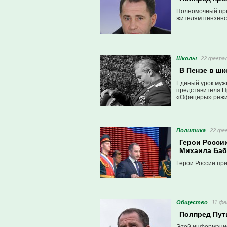
Полномочный пре
жителям пензенс
Школы
22 феврал
В Пензе в ш
Единый урок муж
представителя П
«Офицеры» режис
Политика
22 фев
Герои Росси
Михаила Баб
Герои России пр
Общество
11 фе
Полпред Пут