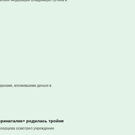
ийской Федерации Владимира Путина в
данами, вложившими деньги в
перинаталке» родилась тройня
озерцева осмотрел учреждение