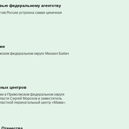
рвью федеральному агентству
тив России устроена самая циничная
сии
лжском федеральном округе Михаил Бабич
ьных центров
ции в Приволжском федеральном округе
ласти Сергей Морозов и заместитель
бластной перинатальный центр «Мама».
 Отечества