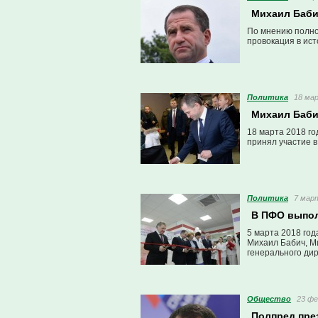
Михаил Баби
По мнению полно
провокация в ист
Политика
18 мар
Михаил Баби
18 марта 2018 г
принял участие в
Политика
7 март
В ПФО выпол
5 марта 2018 го
Михаил Бабич, М
генерального ди
Общество
23 фе
Полпред пре