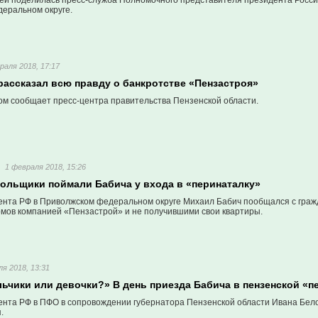
й поделилась пресс-служба Полномочного представителя президента Росс
еральном округе.
раля 2018, 17:17
рассказал всю правду о банкротстве «Пензастроя»
ом сообщает пресс-центра правительства Пензенской области.
1 февраля 2018, 15:26
ольщики поймали Бабича у входа в «перинаталку»
нта РФ в Приволжском федеральном округе Михаил Бабич пообщался с граж
омов компанией «Пензастрой» и не получившими свои квартиры.
я 2018, 13:31
льчики или девочки?» В день приезда Бабича в пензенской «
нта РФ в ПФО в сопровождении губернатора Пензенской области Ивана Бел
.