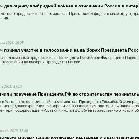
ч дал оценку «гибридной войне» в отношении России в инте
мочного представителя Президента в Приволжском федеральном округе, про
ории.
та 2018, 16:05
ч принял участие в голосовании на выборах Президента Рос
ода полномочный представитель Президента Российской Федерации в Приво
 голосовании на выборах Президента России.
а 2018, 14:10
нили поручение Президента РФ по строительству перинатал
да в Ульяновске полномочный представитель Президента Российской Федера
инистр здравоохранения РФ Вероника Скворцова, губернатор Ульяновской об
ректора Госкорпорации «Ростех» Николай Волобуев торжественно открыли о
враля 2018, 13:06
зидента Михаил Бабич поздравил пензенцев с Днем защитника