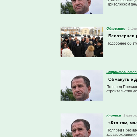
Этой информацие
Приволжском фед
Общество
1 фев
Белозерцев 
Подробнее об эт
Строительство
Обманутые д
Полпред Президе
строительство д
Клиники
1 феврал
«Кто там, ма
Полпред Президе
здравоохранения