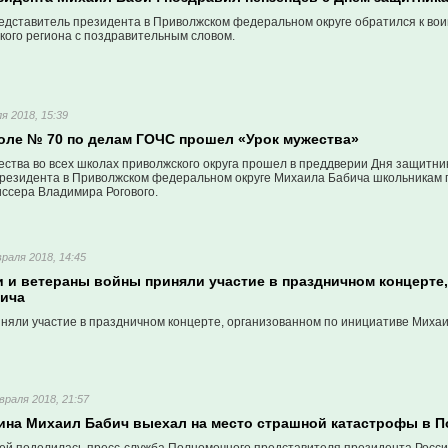
дставитель президента в Приволжском федеральном округе обратился к вои
кого региона с поздравительным словом.
я 2018, 15:39
коле № 70 по делам ГОЧС прошел «Урок мужества»
ества во всех школах приволжского округа прошел в преддверии Дня защитни
резидента в Приволжском федеральном округе Михаила Бабича школьникам
сера Владимира Рогового.
раля 2018, 14:45
и и ветераны войны приняли участие в праздничном концерте
ича
иняли участие в праздничном концерте, организованном по инициативе Миха
враля 2018, 21:57
ина Михаил Бабич выехал на место страшной катастрофы в 