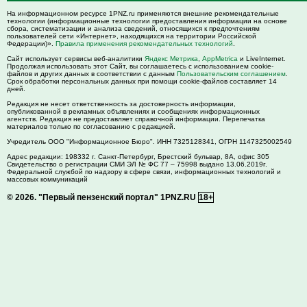
На информационном ресурсе 1PNZ.ru применяются внешние рекомендательные
технологии (информационные технологии предоставления информации на основе
сбора, систематизации и анализа сведений, относящихся к предпочтениям
пользователей сети «Интернет», находящихся на территории Российской
Федерации)».
Правила применения рекомендательных технологий
.
Сайт использует сервисы веб-аналитики
Яндекс Метрика
,
AppMetrica
и LiveInternet.
Продолжая использовать этот Сайт, вы соглашаетесь с использованием cookie-
файлов и других данных в соответствии с данным
Пользовательским соглашением
.
Срок обработки персональных данных при помощи cookie-файлов составляет 14
дней.
Редакция не несет ответственность за достоверность информации,
опубликованной в рекламных объявлениях и сообщениях информационных
агентств. Редакция не предоставляет справочной информации. Перепечатка
материалов только по согласованию с редакцией.
Учредитель ООО "Информационное Бюро". ИНН 7325128341, ОГРН 1147325002549
Адрес редакции:
198332
г. Санкт-Петербург,
Брестский бульвар, 8А, офис 305
Свидетельство о регистрации СМИ ЭЛ № ФС 77 – 75998 выдано 13.06.2019г.
Федеральной службой по надзору в сфере связи, информационных технологий и
массовых коммуникаций
© 2026.
"Первый пензенский портал" 1PNZ.RU
18+