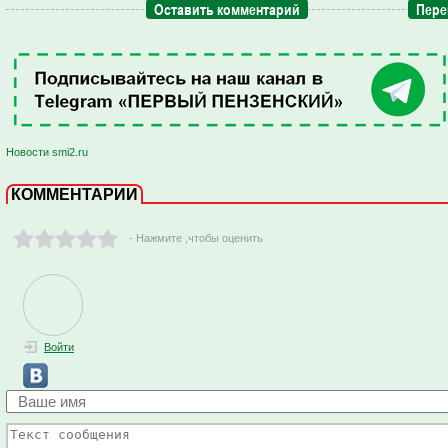
Оставить комментарий
Пере
Новости smi2.ru
КОММЕНТАРИИ
- Нажмите ,чтобы оценить
Войти