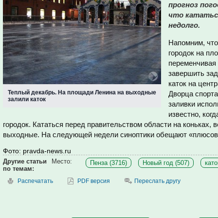
прогноз пог
что кататьс
недолго.
Напомним, что
городок на пл
переменчивая 
завершить зад
каток на цент
Теплый декабрь. На площади Ленина на выходные
Дворца спорта
залили каток
заливки испол
известно, ког
городок. Кататься перед правительством области на коньках, в
выходные. На следующей недели синоптики обещают «плюсов
Фото: pravda-news.ru
Другие статьи
Место:
Пенза (3716)
Новый год (507)
като
по темам:
Распечатать
PDF версия
Переслать другу