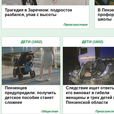
Трагедия в Заречном: подросток
В Пензе
разбился, упав с высоты
профор
школы
Проиcшествия
ДЕТИ (1602)
ДЕТИ (1602)
Пензенцев
Следствие ищет ответ
предупредили: получить
кто виноват в гибели
детское пособие станет
женщины и трех детей 
сложнее
Пензенской области
Общество
Проиcшест