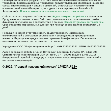
На информационном ресурсе 1PNZ.ru применяются внешние рекомендательные
технологии (информационные технологии предоставления информации на основе
сбора, систематизации и анализа сведений, относящихся к предпочтениям
пользователей сети «Интернет», находящихся на территории Российской
Федерации)».
Правила применения рекомендательных технологий
.
Сайт использует сервисы веб-аналитики
Яндекс Метрика
,
AppMetrica
и LiveInternet.
Продолжая использовать этот Сайт, вы соглашаетесь с использованием cookie-
файлов и других данных в соответствии с данным
Пользовательским соглашением
.
Срок обработки персональных данных при помощи cookie-файлов составляет 14
дней.
Редакция не несет ответственность за достоверность информации,
опубликованной в рекламных объявлениях и сообщениях информационных
агентств. Редакция не предоставляет справочной информации. Перепечатка
материалов только по согласованию с редакцией.
Учредитель ООО "Информационное Бюро". ИНН 7325128341, ОГРН 1147325002549
Адрес редакции:
198332
г. Санкт-Петербург,
Брестский бульвар, 8А, офис 305
Свидетельство о регистрации СМИ ЭЛ № ФС 77 – 75998 выдано 13.06.2019г.
Федеральной службой по надзору в сфере связи, информационных технологий и
массовых коммуникаций
© 2026.
"Первый пензенский портал" 1PNZ.RU
18+