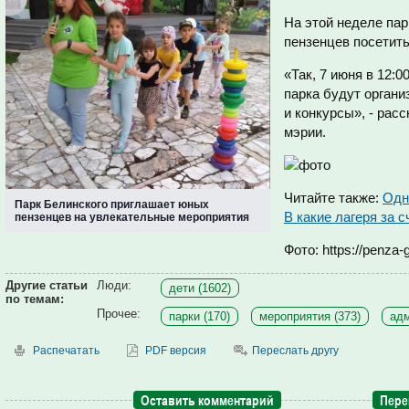
На этой неделе па
пензенцев посетит
«Так, 7 июня в 12:00
парка будут орган
и конкурсы», - рас
мэрии.
Читайте также:
Одн
Парк Белинского приглашает юных
В какие лагеря за 
пензенцев на увлекательные мероприятия
Фото: https://penza-g
Другие статьи
Люди:
дети (1602)
по темам:
Прочее:
парки (170)
мероприятия (373)
адм
Распечатать
PDF версия
Переслать другу
Оставить комментарий
Пере