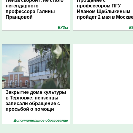
Пенза скорбит: не стало
Прощание с
легендарного
профессором ПГУ
профессора Галины
Иваном Щеблыкиным
Пранцовой
пройдет 2 мая в Москв
ВУЗы
В
Закрытие дома культуры
в Терновке: пензенцы
записали обращение с
просьбой о помощи
Дополнительное образование