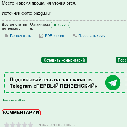
Место и время прощания уточняются.
Источник фото: pnzgu.ru/
Другие статьи
Организаци
ПГУ (225)
по темам:
я:
Распечатать
PDF версия
Переслать другу
Оставить комментарий
Пере
Новости smi2.ru
КОММЕНТАРИИ
- Нажмите ,чтобы оценить