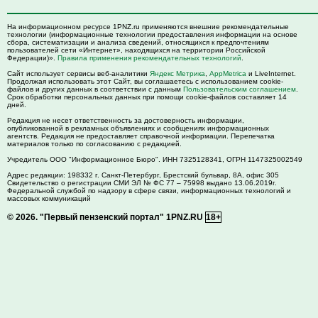
На информационном ресурсе 1PNZ.ru применяются внешние рекомендательные
технологии (информационные технологии предоставления информации на основе
сбора, систематизации и анализа сведений, относящихся к предпочтениям
пользователей сети «Интернет», находящихся на территории Российской
Федерации)».
Правила применения рекомендательных технологий
.
Сайт использует сервисы веб-аналитики
Яндекс Метрика
,
AppMetrica
и LiveInternet.
Продолжая использовать этот Сайт, вы соглашаетесь с использованием cookie-
файлов и других данных в соответствии с данным
Пользовательским соглашением
.
Срок обработки персональных данных при помощи cookie-файлов составляет 14
дней.
Редакция не несет ответственность за достоверность информации,
опубликованной в рекламных объявлениях и сообщениях информационных
агентств. Редакция не предоставляет справочной информации. Перепечатка
материалов только по согласованию с редакцией.
Учредитель ООО "Информационное Бюро". ИНН 7325128341, ОГРН 1147325002549
Адрес редакции:
198332
г. Санкт-Петербург,
Брестский бульвар, 8А, офис 305
Свидетельство о регистрации СМИ ЭЛ № ФС 77 – 75998 выдано 13.06.2019г.
Федеральной службой по надзору в сфере связи, информационных технологий и
массовых коммуникаций
© 2026.
"Первый пензенский портал" 1PNZ.RU
18+