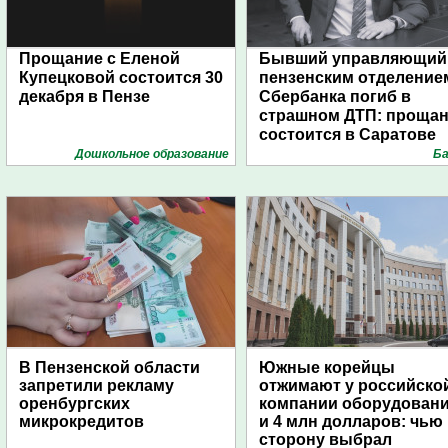
Прощание с Еленой
Бывший управляющий
Купецковой состоится 30
пензенским отделение
декабря в Пензе
Сбербанка погиб в
страшном ДТП: проща
состоится в Саратове
Дошкольное образование
Ба
В Пензенской области
Южные корейцы
запретили рекламу
отжимают у российско
оренбургских
компании оборудован
микрокредитов
и 4 млн долларов: чью
сторону выбрал