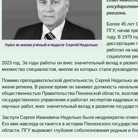
государстве
региона.
Более 45 лет 
ПГУ, начав пр
году. В 1979 
диссертацию п
Ушёл из жизни учёный и педагог Сергей Неделько
работал на ка
социология ре
2023 год. За годы работы он внес значительный вклад в развит
множество специалистов, многие из которых стали руководител
Помимо преподавательской деятельности, Сергей Неделько ак
жизни региона. В разное время он занимал должность начальни
общественностью Правительства Пензенской области, возгл
государственного управления и работал экспертом кадровых к
научных работ, внес значительный вклад в развитие государст
Заслуги Сергея Ивановича Неделько были неоднократно отме
Его имя навсегда останется в истории Пензенского государств
области. ПГУ выражает глубокие соболезнования родным и бли