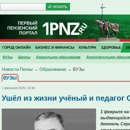
ПЕРВЫЙ
ПЕНЗЕНСКИЙ
ПОРТАЛ
ГОРОД ОНЛАЙН
БИЗНЕС И ФИНАНСЫ
КУЛЬТУРА
ЗДОРОВЬЕ
О
ВУЗы
Школы
Дошкольное образование
Дополнительное образо
Новости Пензы
→
Образование
→
ВУЗы
ВУЗЫ
1 февраля 2025, 13:30
Ушёл из жизни учёный и педагог 
1 февраля на
выдающийся 
деятель Серг
стал невосп