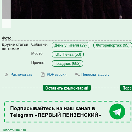
Фото:
Другие статьи
Событие:
День учителя (29)
Фоторепортаж (95)
по темам:
Место:
ККЗ Пенза (53)
Прочее:
праздник (682)
Распечатать
PDF версия
Переслать другу
Оставить комментарий
Пере
Новости smi2.ru