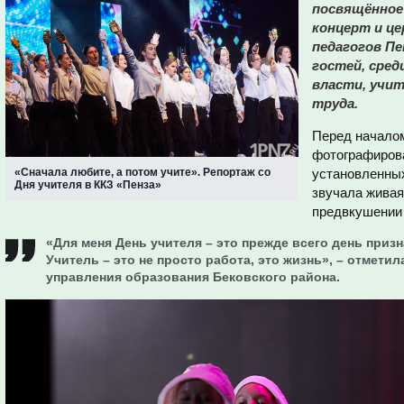
посвящённое
концерт и ц
педагогов Пе
гостей, сре
власти, учит
труда.
Перед началом
фотографиров
«Сначала любите, а потом учите». Репортаж со
установленных
Дня учителя в ККЗ «Пенза»
звучала живая
предвкушении 
«Для меня День учителя – это прежде всего день при
Учитель – это не просто работа, это жизнь», – отмети
управления образования Бековского района.