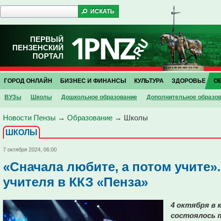
ПЕРВЫЙ
ПЕНЗЕНСКИЙ
ПОРТАЛ
ГОРОД ОНЛАЙН
БИЗНЕС И ФИНАНСЫ
КУЛЬТУРА
ЗДОРОВЬЕ
О
ВУЗы
Школы
Дошкольное образование
Дополнительное образо
Новости Пензы
→
Образование
→
Школы
ШКОЛЫ
7 октября 2024, 06:00
«Сначала любите, а потом учите»
учителя в ККЗ «Пенза»
4 октября в 
состоялось 