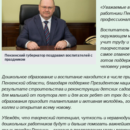
«Уважаемые в
работники Пен
профессионал
Воспитатель 
окружающем м
учит труду и 
творчеством 
самое главное
Пензенский губернатор поздравил воспитателей с
праздником
готов поддер
человеку увер
Дошкольное образование и воспитание находится в числе пр
Пензенской области, благодаря поддержке Президентом наци
результате строительства и реконструкции детских садо
для малышей от полутора лет и для всех ребят от трех до 
образования приходит талантливая и активная молодёжь, 
коллег и открытая всему новому.
Убеждён, что творческий потенциал, чуткость и неравноду
дошкольных работников будут и дальше помогать важнейше
юных граждан России»
, - сказано в поздравлении главы регион