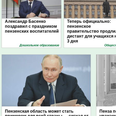
Александр Басенко
Теперь официально:
поздравил с праздником
пензенское
пензенских воспитателей
правительство продли
дистант для учащихся 
3 дня
Дошкольное образование
Общес
Пензенская область может стать
Пенза п
примером для всей страны — сигнал от
уважае