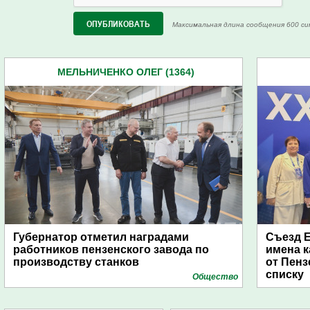
Максимальная длина сообщения 600 си
МЕЛЬНИЧЕНКО ОЛЕГ (1364)
Губернатор отметил наградами
Съезд Е
работников пензенского завода по
имена к
производству станков
от Пенз
списку
Общество