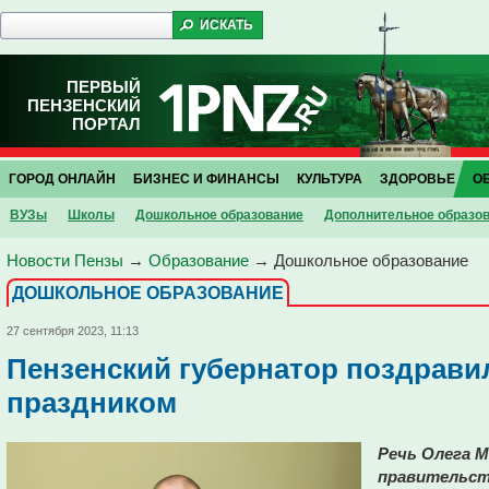
ПЕРВЫЙ
ПЕНЗЕНСКИЙ
ПОРТАЛ
ГОРОД ОНЛАЙН
БИЗНЕС И ФИНАНСЫ
КУЛЬТУРА
ЗДОРОВЬЕ
О
ВУЗы
Школы
Дошкольное образование
Дополнительное образо
Новости Пензы
→
Образование
→
Дошкольное образование
ДОШКОЛЬНОЕ ОБРАЗОВАНИЕ
27 сентября 2023, 11:13
Пензенский губернатор поздрави
праздником
Речь Олега М
правительст