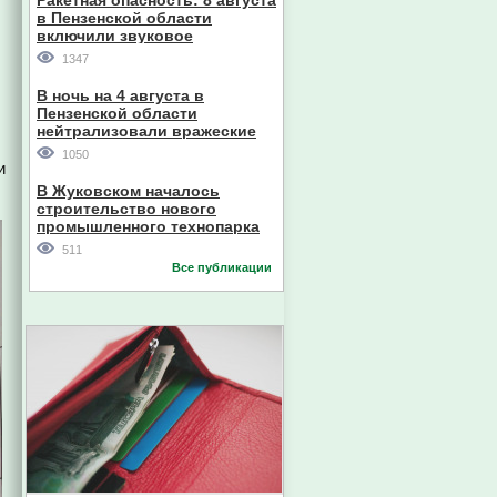
Ракетная опасность: 8 августа
в Пензенской области
включили звуковое
оповещение
1347
В ночь на 4 августа в
Пензенской области
нейтрализовали вражеские
дроны
1050
и
В Жуковском началось
строительство нового
промышленного технопарка
511
Все публикации