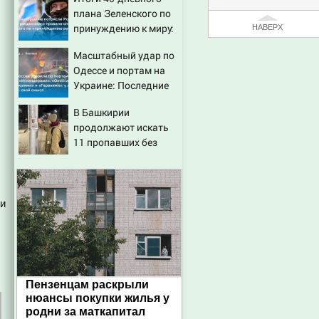
попаданий по
плана Зеленского по
объектам ВСУ
принуждению к миру:
НАВЕРХ
как ответила Россия,
Масштабный удар по
полный разбор
Одессе и портам на
провала операции
Украине: Последние
Украины от военкора
новости, подробности
Коца
В Башкирии
об ударах России 9
продолжают искать
августа 2026 года
11 пропавших без
вести
ти
Пензенцам раскрыли
нюансы покупки жилья у
родни за маткапитал