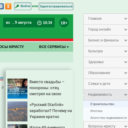
или
Войти
Зарегистрироваться
Главная
вс
, 9 августа
18+
10
:
34
Город онлайн
Бизнес и финансы
ОСЫ ЮРИСТУ
ВСЕ СЕРВИСЫ
Культура
Здоровье
Образование
ма
Вместо свадьбы –
Семья и дети
похороны: отец
0
смотрел на свою
Недвижимость
мертвую 16-летнюю
«Русский Starlink»
Строительство
дочь и не мог
заработал? Почему на
сдержать слезы
Ипотека
Украине кратно
Агентства недвижимости
увеличилась точность
Вопросы юристу
Итоги 40-дневного