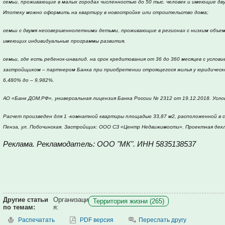
семьи, проживающие в малых городах численностью до 50 тыс. человек и имеющие дву
Ипотеку можно оформить на квартиру в новостройке или строительство дома;
семьи с двумя несовершеннолетними детьми, проживающие в регионах с низким объе
имеющих индивидуальные программы развития.
семьи, где есть ребенок-инвалид. на срок кредитования от 36 до 360 месяцев с усло
застройщиком – партнером Банка при приобретении строящегося жилья у юридическог
6,480% до – 9,982%.
АО «Банк ДОМ.РФ», универсальная лицензия Банка России № 2312 от 19.12.2018. Услови
Расчет произведен для 1 -комнатной квартиры площадью 33,87 м2, расположенной в с
Пенза, ул. Побочинская. Застройщик: ООО СЗ «Центр Недвижимости». Проектная дек
Реклама. Рекламодатель: ООО "МК". ИНН
5835138537
Другие статьи
Организаци
Территория жизни (265)
по темам:
я:
Распечатать
PDF версия
Переслать другу