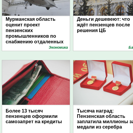
Мурманская область
Деньги дешевеют: что
оценит проект
ждёт пензенцев после
пензенских
решения ЦБ
промышленников по
снабжению отдаленных
поселений с помощью
Экономика
Ба
дирижаблей
Более 13 тысяч
Тысяча наград:
пензенцев оформили
Пензенская область
самозапрет на кредиты
заплатила миллионы з
медали из серебра