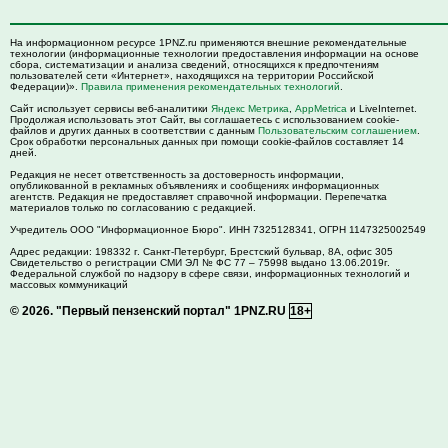
На информационном ресурсе 1PNZ.ru применяются внешние рекомендательные
технологии (информационные технологии предоставления информации на основе
сбора, систематизации и анализа сведений, относящихся к предпочтениям
пользователей сети «Интернет», находящихся на территории Российской
Федерации)».
Правила применения рекомендательных технологий
.
Сайт использует сервисы веб-аналитики
Яндекс Метрика
,
AppMetrica
и LiveInternet.
Продолжая использовать этот Сайт, вы соглашаетесь с использованием cookie-
файлов и других данных в соответствии с данным
Пользовательским соглашением
.
Срок обработки персональных данных при помощи cookie-файлов составляет 14
дней.
Редакция не несет ответственность за достоверность информации,
опубликованной в рекламных объявлениях и сообщениях информационных
агентств. Редакция не предоставляет справочной информации. Перепечатка
материалов только по согласованию с редакцией.
Учредитель ООО "Информационное Бюро". ИНН 7325128341, ОГРН 1147325002549
Адрес редакции:
198332
г. Санкт-Петербург,
Брестский бульвар, 8А, офис 305
Свидетельство о регистрации СМИ ЭЛ № ФС 77 – 75998 выдано 13.06.2019г.
Федеральной службой по надзору в сфере связи, информационных технологий и
массовых коммуникаций
© 2026.
"Первый пензенский портал" 1PNZ.RU
18+