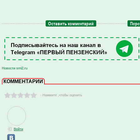
Оставить комментарий
Пере
Новости smi2.ru
КОММЕНТАРИИ
- Нажмите ,чтобы оценить
Войти