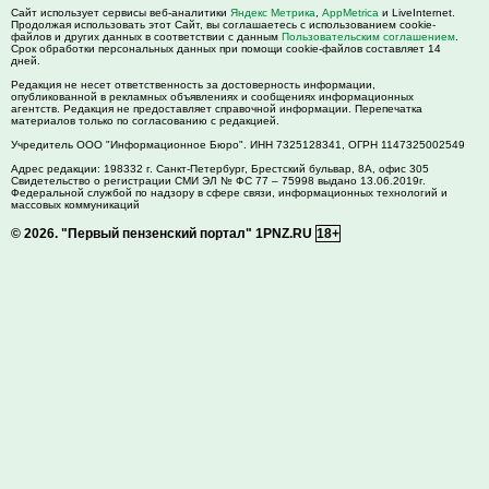
Сайт использует сервисы веб-аналитики
Яндекс Метрика
,
AppMetrica
и LiveInternet.
Продолжая использовать этот Сайт, вы соглашаетесь с использованием cookie-
файлов и других данных в соответствии с данным
Пользовательским соглашением
.
Срок обработки персональных данных при помощи cookie-файлов составляет 14
дней.
Редакция не несет ответственность за достоверность информации,
опубликованной в рекламных объявлениях и сообщениях информационных
агентств. Редакция не предоставляет справочной информации. Перепечатка
материалов только по согласованию с редакцией.
Учредитель ООО "Информационное Бюро". ИНН 7325128341, ОГРН 1147325002549
Адрес редакции:
198332
г. Санкт-Петербург,
Брестский бульвар, 8А, офис 305
Свидетельство о регистрации СМИ ЭЛ № ФС 77 – 75998 выдано 13.06.2019г.
Федеральной службой по надзору в сфере связи, информационных технологий и
массовых коммуникаций
© 2026.
"Первый пензенский портал" 1PNZ.RU
18+