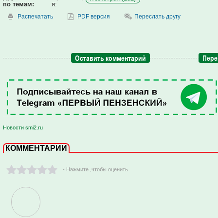
по темам:
я:
Распечатать
PDF версия
Переслать другу
Оставить комментарий
Пере
Новости smi2.ru
КОММЕНТАРИИ
- Нажмите ,чтобы оценить