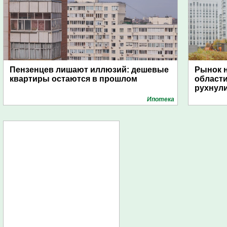
Пензенцев лишают иллюзий: дешевые
Рынок н
квартиры остаются в прошлом
области
рухнули
Ипотека