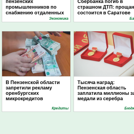
пензенских
Сбербанка погиб в
промышленников по
страшном ДТП: проща
снабжению отдаленных
состоится в Саратове
поселений с помощью
Экономика
Ба
дирижаблей
В Пензенской области
Тысяча наград:
запретили рекламу
Пензенская область
оренбургских
заплатила миллионы з
микрокредитов
медали из серебра
Кредиты
Бюд