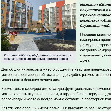
Компания «Жилс
покупателям с 
трехкомнатную 
комплекса «Илм
двухкомнатной.
Площадь квартиры
планировка предп
детскую и взросл
созданию комфор
и прививает уваж
Компания «Жилстрой Девелопмент» вышла к
покупателям с интересным предложением
друга.
Для общих интересов и живого общения в квартире предусмот
метров и соразмерная ей гостиная, где удобно разместятся не 
маленьких и больших хозяев дома.
Кроме того, в коридоре имеются два функциональных помещени
можно хранить вкусные припасы, и гардеробная в коридоре для
велосипеды и коляску всегда можно оставить в просторной кол
Кстати, обе спальни имеют балконы и выходят на разные сто