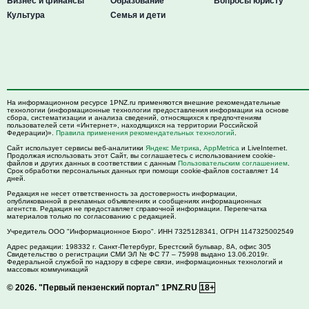
Бизнес и финансы
Образование
Вопросы юристу
Культура
Семья и дети
На информационном ресурсе 1PNZ.ru применяются внешние рекомендательные
технологии (информационные технологии предоставления информации на основе
сбора, систематизации и анализа сведений, относящихся к предпочтениям
пользователей сети «Интернет», находящихся на территории Российской
Федерации)».
Правила применения рекомендательных технологий
.
Сайт использует сервисы веб-аналитики
Яндекс Метрика
,
AppMetrica
и LiveInternet.
Продолжая использовать этот Сайт, вы соглашаетесь с использованием cookie-
файлов и других данных в соответствии с данным
Пользовательским соглашением
.
Срок обработки персональных данных при помощи cookie-файлов составляет 14
дней.
Редакция не несет ответственность за достоверность информации,
опубликованной в рекламных объявлениях и сообщениях информационных
агентств. Редакция не предоставляет справочной информации. Перепечатка
материалов только по согласованию с редакцией.
Учредитель ООО "Информационное Бюро". ИНН 7325128341, ОГРН 1147325002549
Адрес редакции:
198332
г. Санкт-Петербург,
Брестский бульвар, 8А, офис 305
Свидетельство о регистрации СМИ ЭЛ № ФС 77 – 75998 выдано 13.06.2019г.
Федеральной службой по надзору в сфере связи, информационных технологий и
массовых коммуникаций
© 2026.
"Первый пензенский портал" 1PNZ.RU
18+