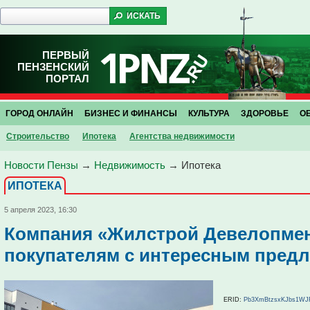
ПЕРВЫЙ
ПЕНЗЕНСКИЙ
ПОРТАЛ
ГОРОД ОНЛАЙН
БИЗНЕС И ФИНАНСЫ
КУЛЬТУРА
ЗДОРОВЬЕ
О
Строительство
Ипотека
Агентства недвижимости
Новости Пензы
→
Недвижимость
→
Ипотека
ИПОТЕКА
5 апреля 2023, 16:30
Компания «Жилстрой Девелопмен
покупателям с интересным пред
ERID:
Pb3XmBtzsxKJbs1WJ