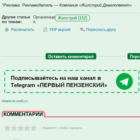
*Реклама. Рекламодатель — Компания «Жилстрой Девелопмент»
Другие статьи
Организаци
Жилстрой (152)
по темам:
я:
Распечатать
PDF версия
Переслать другу
Оставить комментарий
Пере
Новости smi2.ru
КОММЕНТАРИИ
- Нажмите ,чтобы оценить