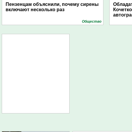
Пензенцам объяснили, почему сирены
Обладат
включают несколько раз
Кочетко
автогр
Общество