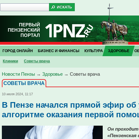
ПЕРВЫЙ
ПЕНЗЕНСКИЙ
ПОРТАЛ
ГОРОД ОНЛАЙН
БИЗНЕС И ФИНАНСЫ
КУЛЬТУРА
ЗДОРОВЬЕ
О
Клиники
Советы врача
Новости Пензы
→
Здоровье
→
Советы врача
СОВЕТЫ ВРАЧА
10 июля 2024, 11:17
В Пензе начался прямой эфир об
алгоритме оказания первой пом
Он проходит
«Пензенская 