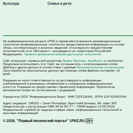
Культура
Семья и дети
На информационном ресурсе 1PNZ.ru применяются внешние рекомендательные
технологии (информационные технологии предоставления информации на основе
сбора, систематизации и анализа сведений, относящихся к предпочтениям
пользователей сети «Интернет», находящихся на территории Российской
Федерации)».
Правила применения рекомендательных технологий
.
Сайт использует сервисы веб-аналитики
Яндекс Метрика
,
AppMetrica
и LiveInternet.
Продолжая использовать этот Сайт, вы соглашаетесь с использованием cookie-
файлов и других данных в соответствии с данным
Пользовательским соглашением
.
Срок обработки персональных данных при помощи cookie-файлов составляет 14
дней.
Редакция не несет ответственность за достоверность информации,
опубликованной в рекламных объявлениях и сообщениях информационных
агентств. Редакция не предоставляет справочной информации. Перепечатка
материалов только по согласованию с редакцией.
Учредитель ООО "Информационное Бюро". ИНН 7325128341, ОГРН 1147325002549
Адрес редакции:
198332
г. Санкт-Петербург,
Брестский бульвар, 8А, офис 305
Свидетельство о регистрации СМИ ЭЛ № ФС 77 – 75998 выдано 13.06.2019г.
Федеральной службой по надзору в сфере связи, информационных технологий и
массовых коммуникаций
© 2026.
"Первый пензенский портал" 1PNZ.RU
18+