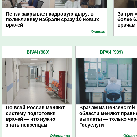
Пенза закрывает кадровую дыру: в
За три 
поликлинику набрали сразу 10 новых
более 6
врачей
врачам
Клиники
ВРАЧ (989)
ВРАЧ (989)
По всей России меняют
Врачам из Пензенской
систему подготовки
области меняют прави
врачей — что нужно
выплаты — только чер
знать пензенцам
Госуслуги
Общество
Общес