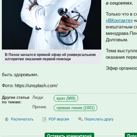
в соцсетях.
Только что в 
«ВКонтакте»
н
внештатным с
минздрава Пе
Долговым.
Тема выступле
В Пензе начался прямой эфир об универсальном
оказания перв
алгоритме оказания первой помощи
Эфир организо
быть здоровым».
Фото: https://unsplash.com/
Другие статьи
Люди:
врач (989)
по темам:
Прочее:
прямая линия (1001)
Распечатать
PDF версия
Переслать другу
Оставить комментарий
Пере