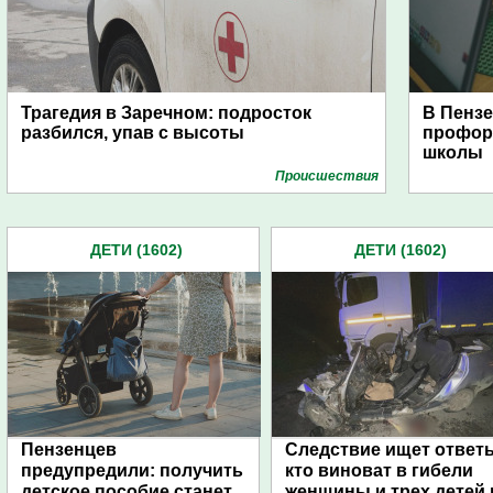
Трагедия в Заречном: подросток
В Пензе
разбился, упав с высоты
профор
школы
Проиcшествия
ДЕТИ (1602)
ДЕТИ (1602)
Пензенцев
Следствие ищет ответ
предупредили: получить
кто виноват в гибели
детское пособие станет
женщины и трех детей 