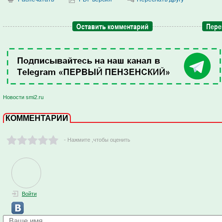
Оставить комментарий
Пере
Новости smi2.ru
КОММЕНТАРИИ
- Нажмите ,чтобы оценить
Войти