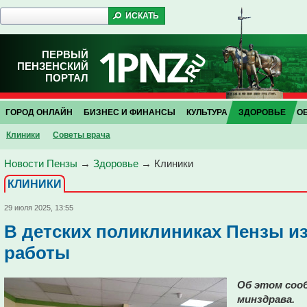
ПЕРВЫЙ
ПЕНЗЕНСКИЙ
ПОРТАЛ
ГОРОД ОНЛАЙН
БИЗНЕС И ФИНАНСЫ
КУЛЬТУРА
ЗДОРОВЬЕ
О
Клиники
Советы врача
Новости Пензы
→
Здоровье
→
Клиники
КЛИНИКИ
29 июля 2025, 13:55
В детских поликлиниках Пензы и
работы
Об этом сооб
минздрава.