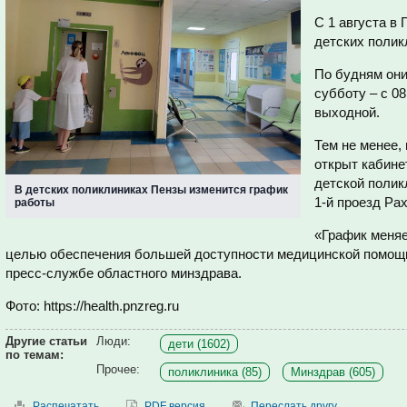
С 1 августа в
детских полик
По будням они 
субботу – с 08
выходной.
Тем не менее, 
открыт кабине
детской полик
В детских поликлиниках Пензы изменится график
1-й проезд Ра
работы
«График меняе
целью обеспечения большей доступности медицинской помощи
пресс-службе областного минздрава.
Фото: https://health.pnzreg.ru
Другие статьи
Люди:
дети (1602)
по темам:
Прочее:
поликлиника (85)
Минздрав (605)
Распечатать
PDF версия
Переслать другу