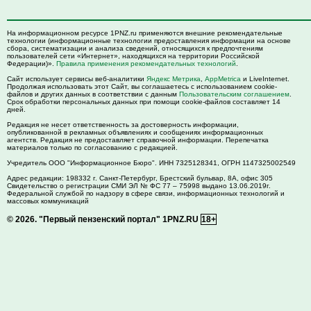
На информационном ресурсе 1PNZ.ru применяются внешние рекомендательные
технологии (информационные технологии предоставления информации на основе
сбора, систематизации и анализа сведений, относящихся к предпочтениям
пользователей сети «Интернет», находящихся на территории Российской
Федерации)».
Правила применения рекомендательных технологий
.
Сайт использует сервисы веб-аналитики
Яндекс Метрика
,
AppMetrica
и LiveInternet.
Продолжая использовать этот Сайт, вы соглашаетесь с использованием cookie-
файлов и других данных в соответствии с данным
Пользовательским соглашением
.
Срок обработки персональных данных при помощи cookie-файлов составляет 14
дней.
Редакция не несет ответственность за достоверность информации,
опубликованной в рекламных объявлениях и сообщениях информационных
агентств. Редакция не предоставляет справочной информации. Перепечатка
материалов только по согласованию с редакцией.
Учредитель ООО "Информационное Бюро". ИНН 7325128341, ОГРН 1147325002549
Адрес редакции:
198332
г. Санкт-Петербург,
Брестский бульвар, 8А, офис 305
Свидетельство о регистрации СМИ ЭЛ № ФС 77 – 75998 выдано 13.06.2019г.
Федеральной службой по надзору в сфере связи, информационных технологий и
массовых коммуникаций
© 2026.
"Первый пензенский портал" 1PNZ.RU
18+