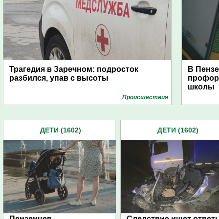
Трагедия в Заречном: подросток
В Пензе
разбился, упав с высоты
профор
школы
Проиcшествия
ДЕТИ (1602)
ДЕТИ (1602)
Пензенцев
Следствие ищет ответ