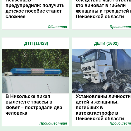
предупредили: получить
кто виноват в гибели
детское пособие станет
женщины и трех детей 
сложнее
Пензенской области
Общество
Проиcшест
ДТП (11423)
ДЕТИ (1602)
В Никольске пикап
Установлены личности
вылетел с трассы в
детей и женщины,
кювет – пострадали два
погибших в
человека
автокатастрофе в
Пензенской области
Проиcшествия
Проиcшест