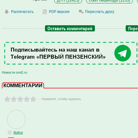
ДТП (11423)
сбил пешехода (1253)
Распечатать
PDF версия
Переслать другу
Оставить комментарий
Пере
Новости smi2.ru
КОММЕНТАРИИ
- Нажмите ,чтобы оценить
Войти