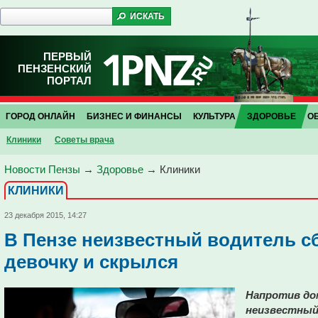
ПЕРВЫЙ
ПЕНЗЕНСКИЙ
ПОРТАЛ
ГОРОД ОНЛАЙН
БИЗНЕС И ФИНАНСЫ
КУЛЬТУРА
ЗДОРОВЬЕ
О
Клиники
Советы врача
Новости Пензы
→
Здоровье
→
Клиники
КЛИНИКИ
23 декабря 2015, 14:27
В Пензе неизвестный водитель с
девочку и скрылся
Напротив дом
неизвестный