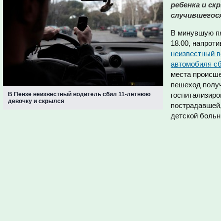
ребенка и ск
случившегос
В минувшую пя
18.00, напроти
неизвестный в
автомобиля с
места происше
пешеход полу
В Пензе неизвестный водитель сбил 11-летнюю
госпитализиро
девочку и скрылся
пострадавшей,
детской больн