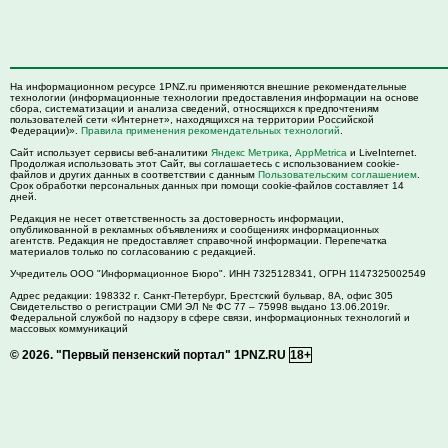
На информационном ресурсе 1PNZ.ru применяются внешние рекомендательные
технологии (информационные технологии предоставления информации на основе
сбора, систематизации и анализа сведений, относящихся к предпочтениям
пользователей сети «Интернет», находящихся на территории Российской
Федерации)».
Правила применения рекомендательных технологий
.
Сайт использует сервисы веб-аналитики
Яндекс Метрика
,
AppMetrica
и LiveInternet.
Продолжая использовать этот Сайт, вы соглашаетесь с использованием cookie-
файлов и других данных в соответствии с данным
Пользовательским соглашением
.
Срок обработки персональных данных при помощи cookie-файлов составляет 14
дней.
Редакция не несет ответственность за достоверность информации,
опубликованной в рекламных объявлениях и сообщениях информационных
агентств. Редакция не предоставляет справочной информации. Перепечатка
материалов только по согласованию с редакцией.
Учредитель ООО "Информационное Бюро". ИНН 7325128341, ОГРН 1147325002549
Адрес редакции:
198332
г. Санкт-Петербург,
Брестский бульвар, 8А, офис 305
Свидетельство о регистрации СМИ ЭЛ № ФС 77 – 75998 выдано 13.06.2019г.
Федеральной службой по надзору в сфере связи, информационных технологий и
массовых коммуникаций
© 2026.
"Первый пензенский портал" 1PNZ.RU
18+