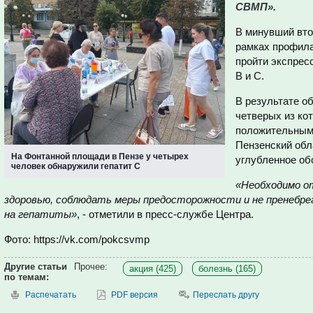
СВМП».
В минувший вто
рамках профила
пройти экспрес
B и C.
В результате о
четверых из ко
положительными
Пензенский обл
На Фонтанной площади в Пензе у четырех
углубленное об
человек обнаружили гепатит C
«Необходимо о
здоровью, соблюдать меры предосторожности и не пренебр
на гепатиты»
, - отметили в пресс-службе Центра.
Фото: https://vk.com/pokcsvmp
Другие статьи
Прочее:
акция (425)
болезнь (165)
по темам:
Распечатать
PDF версия
Переслать другу