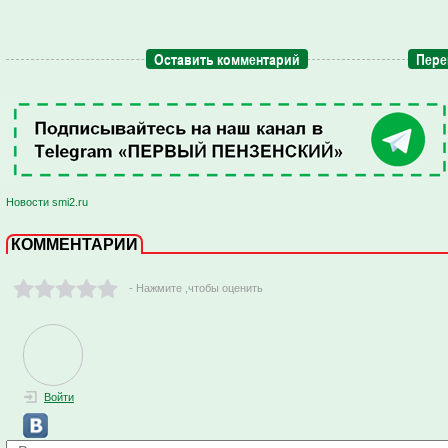
Оставить комментарий
Пере
Новости smi2.ru
КОММЕНТАРИИ
- Нажмите ,чтобы оценить
Войти