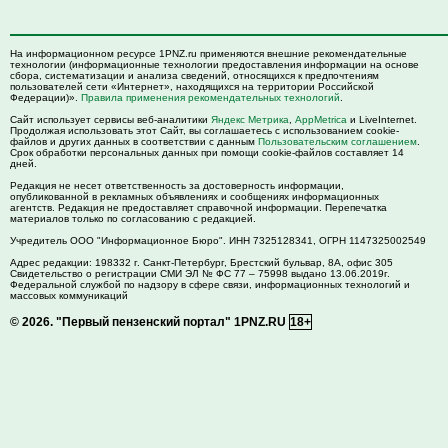
На информационном ресурсе 1PNZ.ru применяются внешние рекомендательные
технологии (информационные технологии предоставления информации на основе
сбора, систематизации и анализа сведений, относящихся к предпочтениям
пользователей сети «Интернет», находящихся на территории Российской
Федерации)».
Правила применения рекомендательных технологий
.
Сайт использует сервисы веб-аналитики
Яндекс Метрика
,
AppMetrica
и LiveInternet.
Продолжая использовать этот Сайт, вы соглашаетесь с использованием cookie-
файлов и других данных в соответствии с данным
Пользовательским соглашением
.
Срок обработки персональных данных при помощи cookie-файлов составляет 14
дней.
Редакция не несет ответственность за достоверность информации,
опубликованной в рекламных объявлениях и сообщениях информационных
агентств. Редакция не предоставляет справочной информации. Перепечатка
материалов только по согласованию с редакцией.
Учредитель ООО "Информационное Бюро". ИНН 7325128341, ОГРН 1147325002549
Адрес редакции:
198332
г. Санкт-Петербург,
Брестский бульвар, 8А, офис 305
Свидетельство о регистрации СМИ ЭЛ № ФС 77 – 75998 выдано 13.06.2019г.
Федеральной службой по надзору в сфере связи, информационных технологий и
массовых коммуникаций
© 2026.
"Первый пензенский портал" 1PNZ.RU
18+