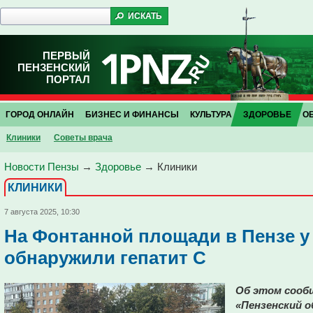
ПЕРВЫЙ
ПЕНЗЕНСКИЙ
ПОРТАЛ
ГОРОД ОНЛАЙН
БИЗНЕС И ФИНАНСЫ
КУЛЬТУРА
ЗДОРОВЬЕ
О
Клиники
Советы врача
Новости Пензы
→
Здоровье
→
Клиники
КЛИНИКИ
7 августа 2025, 10:30
На Фонтанной площади в Пензе у
обнаружили гепатит C
Об этом сообщ
«Пензенский о