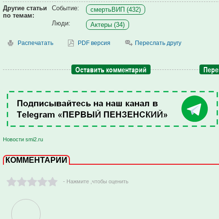
Другие статьи
Событие:
смертьВИП (432)
по темам:
Люди:
Актеры (34)
Распечатать
PDF версия
Переслать другу
Оставить комментарий
Пере
Новости smi2.ru
КОММЕНТАРИИ
- Нажмите ,чтобы оценить