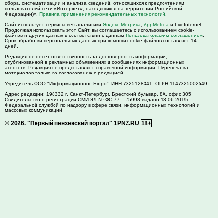
сбора, систематизации и анализа сведений, относящихся к предпочтениям
пользователей сети «Интернет», находящихся на территории Российской
Федерации)».
Правила применения рекомендательных технологий
.
Сайт использует сервисы веб-аналитики
Яндекс Метрика
,
AppMetrica
и LiveInternet.
Продолжая использовать этот Сайт, вы соглашаетесь с использованием cookie-
файлов и других данных в соответствии с данным
Пользовательским соглашением
.
Срок обработки персональных данных при помощи cookie-файлов составляет 14
дней.
Редакция не несет ответственность за достоверность информации,
опубликованной в рекламных объявлениях и сообщениях информационных
агентств. Редакция не предоставляет справочной информации. Перепечатка
материалов только по согласованию с редакцией.
Учредитель ООО "Информационное Бюро". ИНН 7325128341, ОГРН 1147325002549
Адрес редакции:
198332
г. Санкт-Петербург,
Брестский бульвар, 8А, офис 305
Свидетельство о регистрации СМИ ЭЛ № ФС 77 – 75998 выдано 13.06.2019г.
Федеральной службой по надзору в сфере связи, информационных технологий и
массовых коммуникаций
© 2026.
"Первый пензенский портал" 1PNZ.RU
18+