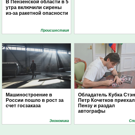
В Пензенской области в 5
утра включили сирены
из-за ракетной опасности
Проиcшествия
Машиностроение в
Обладатель Кубка Стэ
России пошло в рост за
Петр Кочетков приехал
счет госзаказа
Пензу и раздал
автографы
Экономика
Сп