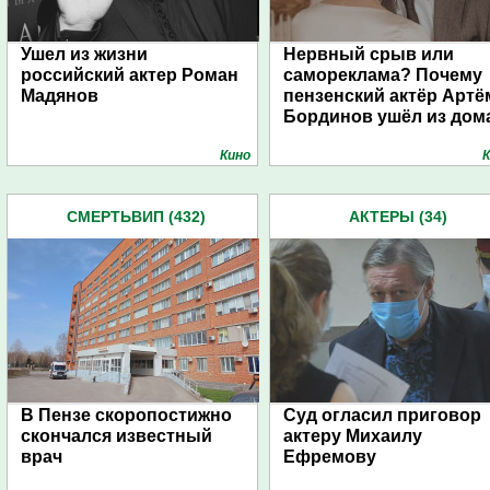
Ушел из жизни
Нервный срыв или
российский актер Роман
самореклама? Почему
Мадянов
пензенский актёр Артё
Бординов ушёл из дом
Кино
К
СМЕРТЬВИП (432)
АКТЕРЫ (34)
В Пензе скоропостижно
Суд огласил приговор
скончался известный
актеру Михаилу
врач
Ефремову