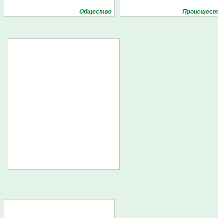
Общество
Проиcшест