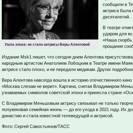
сообщили в Те
актриса была 
десятилетий.
В театре отме
ударом для вс
«Наша скорбь 
Ушла эпоха: не стало актрисы Веры Алентовой
прощания соо
Издание Msk1 пишет, что сегодня днем Алентова присутствов
народным артистом Анатолием Лобоцким в Театре имени Маяко
актрисе стало плохо, и ее передали медикам. Других подробнос
Вера Алентова навсегда вошла в историю отечественного кино
«Москва слезам не верит». Картина, снятая Владимиром Мень
узнаваемых символов советской эпохи и принесла стране «Ос
С Владимиром Меньшовым актрису связывал не только творчес
полувековая семейная жизнь — до его ухода в 2021 году. Их
династию и стала известной телеведущей и актрисой.
Фото: Сергей Савостьянов/ТАСС