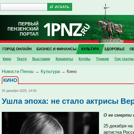
ПЕРВЫЙ
ПЕНЗЕНСКИЙ
ПОРТАЛ
ГОРОД ОНЛАЙН
БИЗНЕС И ФИНАНСЫ
КУЛЬТУРА
ЗДОРОВЬЕ
О
Кино
Театр
Выставки
Концерты
Клубы
Туризм
Год театра
Новости Пензы
→
Культура
→
Кино
КИНО
25 декабря 2025, 14:55
Ушла эпоха: не стало актрисы В
О ее смерти 
25 декабря на
артистка Росс