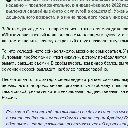
недавно – предположительно, в январе-феврале 2022 го
выложил свадебные фото с супругой в соцсетях). У жены
дошкольного возраста, а в июне прошлого года у них ро
Забота о двоих детях – непростое испытание для молодожёнов
«VK» юмористический клип, где она с младенцем в руках, утоп
«пытается понять, почему декретный отпуск назвали отпуском
То, что молодой чете сейчас тяжело, можно не сомневаться. У 
бытовыми проблемами и «притирками», к этому прибавляются 
выматывающие съёмки. В своём вчерашнем видео беглец выгл
семейной ссорой выглядит наиболее правдоподобно.
Несмотря на то, что актёр в своём видео отрицает саморекламу
первых, никто добровольно не признается, что обманул тысячи
такой способ рекламы хоть и некрасивый, но действенный: за 
Россия.
Если это был пиар-ход, то выполнен он безупречно. Но мы
словить «хайп» таким способом и охотно верим Артёму Бо
обстоятельства указывали на психологический срыв актёр