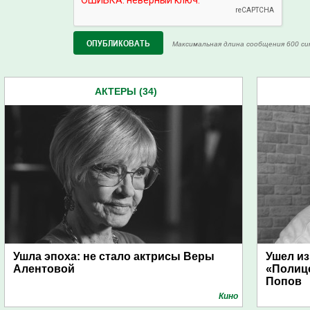
Максимальная длина сообщения 600 си
АКТЕРЫ (34)
Ушла эпоха: не стало актрисы Веры
Ушел из
Алентовой
«Полиц
Попов
Кино