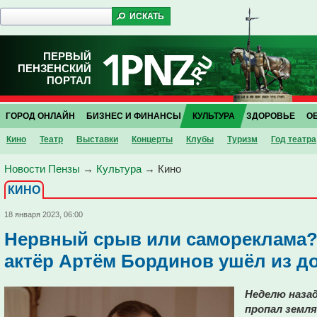
ПЕРВЫЙ
ПЕНЗЕНСКИЙ
ПОРТАЛ
ГОРОД ОНЛАЙН
БИЗНЕС И ФИНАНСЫ
КУЛЬТУРА
ЗДОРОВЬЕ
О
Кино
Театр
Выставки
Концерты
Клубы
Туризм
Год театра
Новости Пензы
→
Культура
→
Кино
КИНО
18 января 2023, 06:00
Нервный срыв или самореклама?
актёр Артём Бординов ушёл из д
Неделю назад
пропал земля