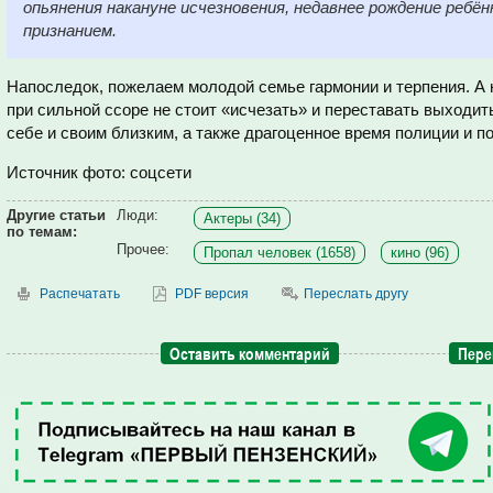
опьянения накануне исчезновения, недавнее рождение ребён
признанием.
Напоследок, пожелаем молодой семье гармонии и терпения. А
при сильной ссоре не стоит «исчезать» и переставать выходит
себе и своим близким, а также драгоценное время полиции и п
Источник фото: соцсети
Другие статьи
Люди:
Актеры (34)
по темам:
Прочее:
Пропал человек (1658)
кино (96)
Распечатать
PDF версия
Переслать другу
Оставить комментарий
Пере