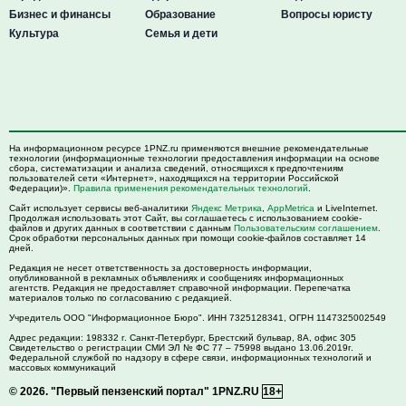
Бизнес и финансы
Образование
Вопросы юристу
Культура
Семья и дети
На информационном ресурсе 1PNZ.ru применяются внешние рекомендательные
технологии (информационные технологии предоставления информации на основе
сбора, систематизации и анализа сведений, относящихся к предпочтениям
пользователей сети «Интернет», находящихся на территории Российской
Федерации)».
Правила применения рекомендательных технологий
.
Сайт использует сервисы веб-аналитики
Яндекс Метрика
,
AppMetrica
и LiveInternet.
Продолжая использовать этот Сайт, вы соглашаетесь с использованием cookie-
файлов и других данных в соответствии с данным
Пользовательским соглашением
.
Срок обработки персональных данных при помощи cookie-файлов составляет 14
дней.
Редакция не несет ответственность за достоверность информации,
опубликованной в рекламных объявлениях и сообщениях информационных
агентств. Редакция не предоставляет справочной информации. Перепечатка
материалов только по согласованию с редакцией.
Учредитель ООО "Информационное Бюро". ИНН 7325128341, ОГРН 1147325002549
Адрес редакции:
198332
г. Санкт-Петербург,
Брестский бульвар, 8А, офис 305
Свидетельство о регистрации СМИ ЭЛ № ФС 77 – 75998 выдано 13.06.2019г.
Федеральной службой по надзору в сфере связи, информационных технологий и
массовых коммуникаций
© 2026.
"Первый пензенский портал" 1PNZ.RU
18+