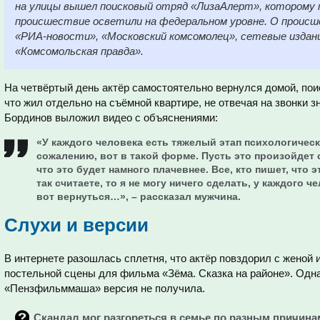
на улицы вышел поисковый отряд «ЛизаАлерт», которому п
происшествие осветили на федеральном уровне. О происш
«РИА-новости», «Московский комсомолец», сетевые издан
«Комсомольская правда».
На четвёртый день актёр самостоятельно вернулся домой, по
что жил отдельно на съёмной квартире, не отвечая на звонки 
Бординов выложил видео с объяснениями:
«У каждого человека есть тяжелый этап психологически
сожалению, вот в такой форме. Пусть это произойдет с
что это будет намного плачевнее. Все, кто пишет, что э
так считаете, то я не могу ничего сделать, у каждого че
вот вернуться…», – рассказал мужчина.
Слухи и версии
В интернете разошлась сплетня, что актёр повздорил с женой и
постельной сцены для фильма «Зёма. Сказка на районе». Одн
«Пензфильммаша» версия не получила.
Скандал мог разгореться в семье по разным причина