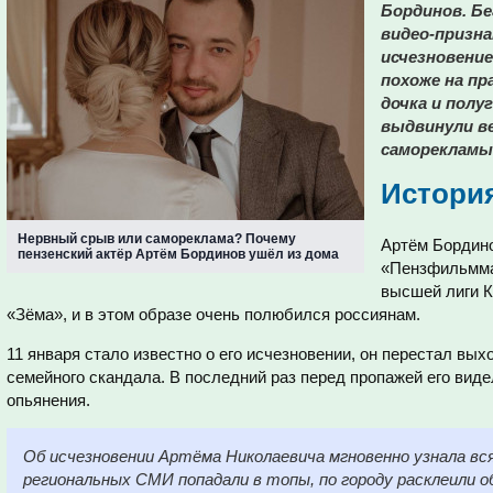
Бординов. Бе
видео-призна
исчезновение
похоже на пр
дочка и полу
выдвинули ве
саморекламы.
Истори
Нервный срыв или самореклама? Почему
Артём Бордино
пензенский актёр Артём Бординов ушёл из дома
«Пензфильмма
высшей лиги К
«Зёма», и в этом образе очень полюбился россиянам.
11 января стало известно о его исчезновении, он перестал вых
семейного скандала. В последний раз перед пропажей его виде
опьянения.
Об исчезновении Артёма Николаевича мгновенно узнала вс
региональных СМИ попадали в топы, по городу расклеили 