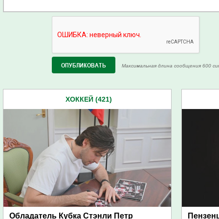
Максимальная длина сообщения 600 си
ХОККЕЙ (421)
Обладатель Кубка Стэнли Петр
Пензенц