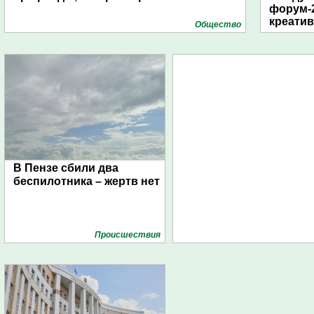
форум-2
креати
Общество
В Пензе сбили два
беспилотника – жертв нет
Проиcшествия