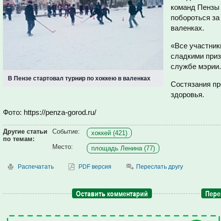
команд Пензы 
побороться за
валенках.
«Все участник
сладкими приз
службе мэрии.
В Пензе стартовал турнир по хоккею в валенках
Состязания пр
здоровья.
Фото: https://penza-gorod.ru/
Другие статьи
Событие:
хоккей (421)
по темам:
Место:
площадь Ленина (77)
Распечатать
PDF версия
Переслать другу
Оставить комментарий
Пере