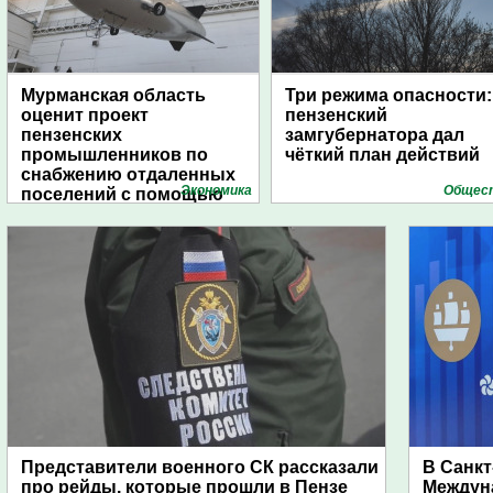
Мурманская область
Три режима опасности:
оценит проект
пензенский
пензенских
замгубернатора дал
промышленников по
чёткий план действий
снабжению отдаленных
Экономика
Общес
поселений с помощью
дирижаблей
Представители военного СК рассказали
В Санкт
про рейды, которые прошли в Пензе
Междун