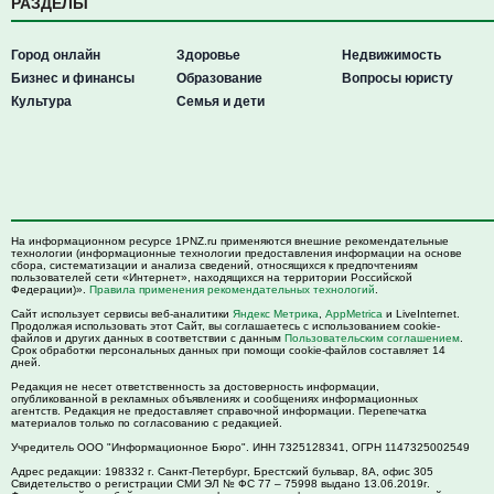
РАЗДЕЛЫ
Город онлайн
Здоровье
Недвижимость
Бизнес и финансы
Образование
Вопросы юристу
Культура
Семья и дети
На информационном ресурсе 1PNZ.ru применяются внешние рекомендательные
технологии (информационные технологии предоставления информации на основе
сбора, систематизации и анализа сведений, относящихся к предпочтениям
пользователей сети «Интернет», находящихся на территории Российской
Федерации)».
Правила применения рекомендательных технологий
.
Сайт использует сервисы веб-аналитики
Яндекс Метрика
,
AppMetrica
и LiveInternet.
Продолжая использовать этот Сайт, вы соглашаетесь с использованием cookie-
файлов и других данных в соответствии с данным
Пользовательским соглашением
.
Срок обработки персональных данных при помощи cookie-файлов составляет 14
дней.
Редакция не несет ответственность за достоверность информации,
опубликованной в рекламных объявлениях и сообщениях информационных
агентств. Редакция не предоставляет справочной информации. Перепечатка
материалов только по согласованию с редакцией.
Учредитель ООО "Информационное Бюро". ИНН 7325128341, ОГРН 1147325002549
Адрес редакции:
198332
г. Санкт-Петербург,
Брестский бульвар, 8А, офис 305
Свидетельство о регистрации СМИ ЭЛ № ФС 77 – 75998 выдано 13.06.2019г.