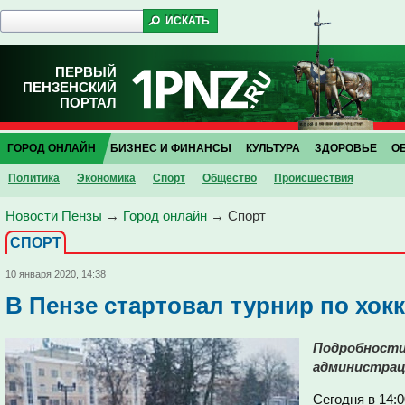
ПЕРВЫЙ
ПЕНЗЕНСКИЙ
ПОРТАЛ
ГОРОД ОНЛАЙН
БИЗНЕС И ФИНАНСЫ
КУЛЬТУРА
ЗДОРОВЬЕ
О
Политика
Экономика
Спорт
Общество
Проиcшествия
Новости Пензы
→
Город онлайн
→
Спорт
СПОРТ
10 января 2020, 14:38
В Пензе стартовал турнир по хок
Подробности 
администрац
Сегодня в 14: