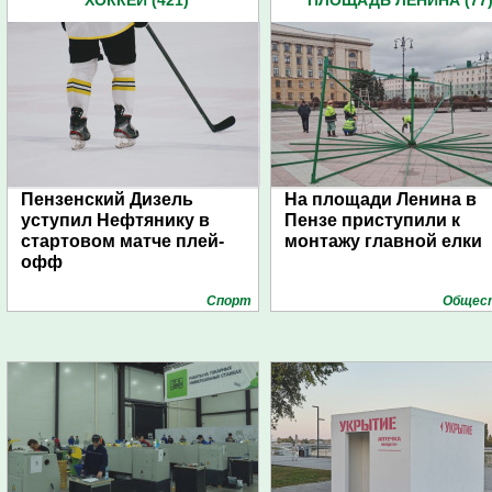
ХОККЕЙ (421)
ПЛОЩАДЬ ЛЕНИНА (77
Пензенский Дизель
На площади Ленина в
уступил Нефтянику в
Пензе приступили к
стартовом матче плей-
монтажу главной елки
офф
Спорт
Общес