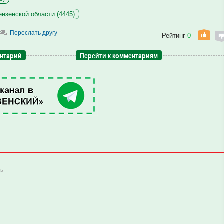
нзенской области (4445)
Переслать другу
Рейтинг
0
ентарий
Перейти к комментариям
ть