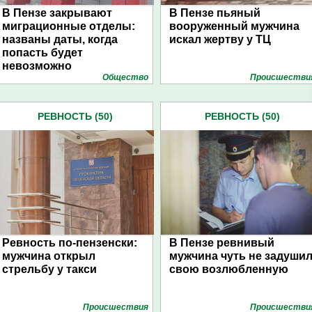
В Пензе закрывают
В Пензе пьяный
миграционные отделы:
вооруженный мужчина
названы даты, когда
искал жертву у ТЦ
попасть будет
невозможно
Общество
Проиcшестви
РЕВНОСТЬ (50)
РЕВНОСТЬ (50)
Ревность по-пензенски:
В Пензе ревнивый
мужчина открыл
мужчина чуть не задуши
стрельбу у такси
свою возлюбленную
Проиcшествия
Проиcшестви