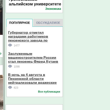
альпийском университете
Экономика
ПОПУЛЯРНОЕ
ОБСУЖДАЕМОЕ
Губернатор отметил
наградами работников
пензенского завода по
производству станков
1477
Заслуженным
о
машиностроителем России
стал пензенец Фярид Кутаев
1098
В ночь на 4 августа в
Пензенской области
нейтрализовали вражеские
дроны
823
Все публикации