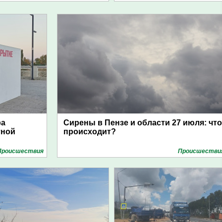
ра
Сирены в Пензе и области 27 июля: что
тной
происходит?
Проиcшествия
Проиcшестви