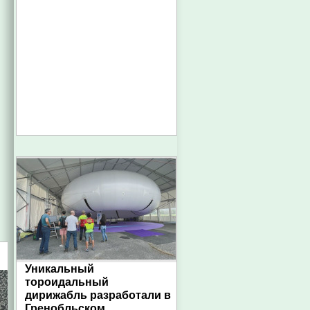
Уникальный
тороидальный
дирижабль разработали в
Гренобльском