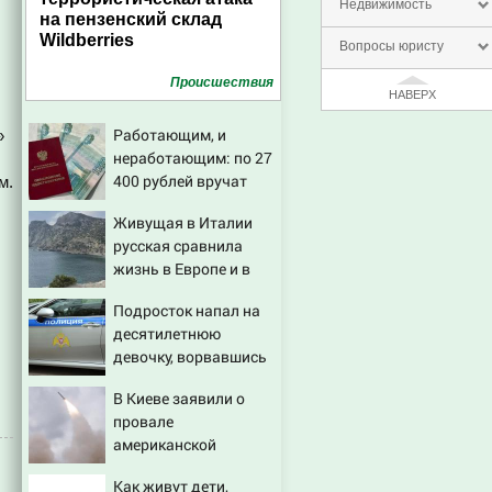
Недвижимость
на пензенский склад
Wildberries
Вопросы юристу
Проиcшествия
НАВЕРХ
Работающим, и
»
неработающим: по 27
400 рублей вручат
м.
пенсионерам в
Живущая в Италии
сентябре -
русская сравнила
PrimaMedia.ru
жизнь в Европе и в
Крыму
Подросток напал на
десятилетнюю
девочку, ворвавшись
в квартиру
В Киеве заявили о
провале
американской
операции «Убей
Как живут дети,
лучника» против