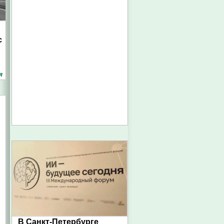
с
я
В Санкт-Петербурге