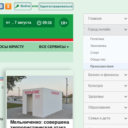
или
Войти
Зарегистрироваться
Главная
пт
, 7 августа
18+
09
:
16
Город онлайн
Политика
Экономика
ОСЫ ЮРИСТУ
ВСЕ СЕРВИСЫ
Спорт
Общество
Проиcшествия
Бизнес и финансы
на
Культура
0
Здоровье
Образование
ии
Семья и дети
Мельниченко: совершена
террористическая атака