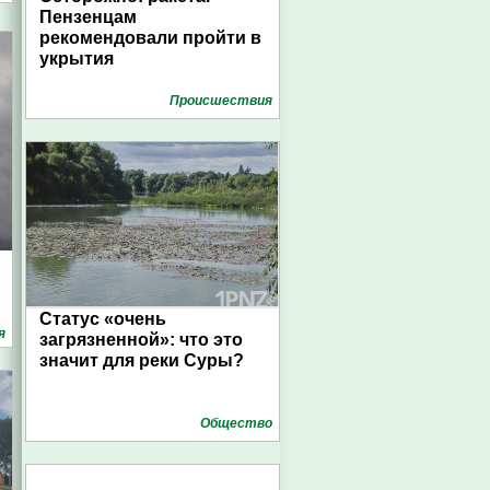
Пензенцам
рекомендовали пройти в
укрытия
Проиcшествия
Статус «очень
я
загрязненной»: что это
значит для реки Суры?
Общество