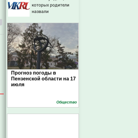
которых родители
России
назвали
диковинными
именами?
Прогноз погоды в
Пензенской области на 17
июля
Общество