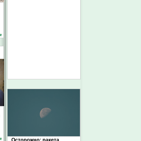
я
л
я
Осторожно: ракета.