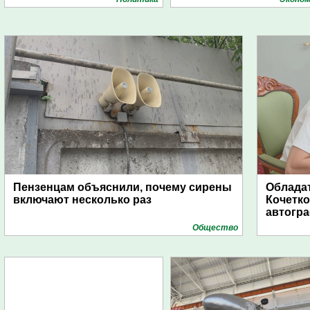
Пензенцам объяснили, почему сирены
Обладат
включают несколько раз
Кочетко
автогр
Общество