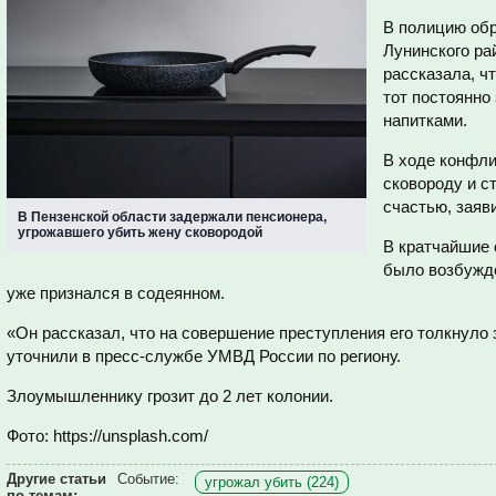
В полицию обр
Лунинского ра
рассказала, чт
тот постоянно
напитками.
В ходе конфли
сковороду и с
счастью, заяв
В Пензенской области задержали пенсионера,
угрожавшего убить жену сковородой
В кратчайшие 
было возбужд
уже признался в содеянном.
«Он рассказал, что на совершение преступления его толкнуло 
уточнили в пресс-службе УМВД России по региону.
Злоумышленнику грозит до 2 лет колонии.
Фото: https://unsplash.com/
Другие статьи
Событие:
угрожал убить (224)
по темам: