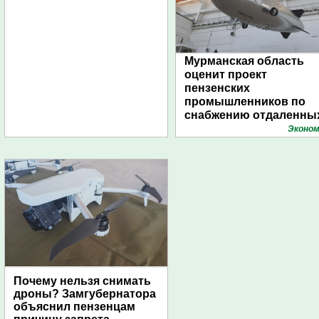
Мурманская область
оценит проект
пензенских
промышленников по
снабжению отдаленны
поселений с помощью
Эконом
дирижаблей
Почему нельзя снимать
дроны? Замгубернатора
объяснил пензенцам