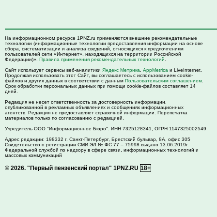
На информационном ресурсе 1PNZ.ru применяются внешние рекомендательные
технологии (информационные технологии предоставления информации на основе
сбора, систематизации и анализа сведений, относящихся к предпочтениям
пользователей сети «Интернет», находящихся на территории Российской
Федерации)».
Правила применения рекомендательных технологий
.
Сайт использует сервисы веб-аналитики
Яндекс Метрика
,
AppMetrica
и LiveInternet.
Продолжая использовать этот Сайт, вы соглашаетесь с использованием cookie-
файлов и других данных в соответствии с данным
Пользовательским соглашением
.
Срок обработки персональных данных при помощи cookie-файлов составляет 14
дней.
Редакция не несет ответственность за достоверность информации,
опубликованной в рекламных объявлениях и сообщениях информационных
агентств. Редакция не предоставляет справочной информации. Перепечатка
материалов только по согласованию с редакцией.
Учредитель ООО "Информационное Бюро". ИНН 7325128341, ОГРН 1147325002549
Адрес редакции:
198332
г. Санкт-Петербург,
Брестский бульвар, 8А, офис 305
Свидетельство о регистрации СМИ ЭЛ № ФС 77 – 75998 выдано 13.06.2019г.
Федеральной службой по надзору в сфере связи, информационных технологий и
массовых коммуникаций
© 2026.
"Первый пензенский портал" 1PNZ.RU
18+