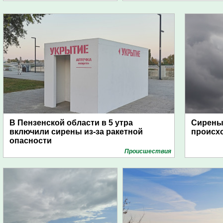
В Пензенской области в 5 утра
Сирены 
включили сирены из-за ракетной
происх
опасности
Проиcшествия