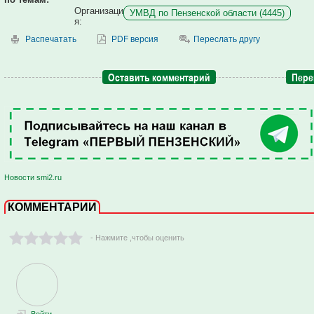
Организаци
УМВД по Пензенской области (4445)
я:
Распечатать
PDF версия
Переслать другу
Оставить комментарий
Пере
Новости smi2.ru
КОММЕНТАРИИ
- Нажмите ,чтобы оценить