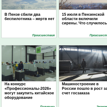
В Пензе сбили два
15 июля в Пензенской
беспилотника – жертв нет
области включили
сирены. Что случилос
Проиcшествия
Проиcшест
На конкурс
Машиностроение в
«Профессионалы-2026»
России пошло в рост з
могут закупить китайское
счет госзаказа
оборудование
Политика
Эконом