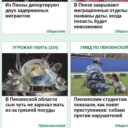
Из Пензы депортируют
В Пензе закрывают
двух задержанных
миграционные отделы
мигрантов
названы даты, когда
попасть будет
невозможно
Общество
Общес
УГРОЖАЛ УБИТЬ (224)
УМВД ПО ПЕНЗЕНСКОЙ
ОБЛАСТИ (4445)
В Пензенской области
Пензенским студентам
сын чуть не зарезал мать
показали, как ловят
из-за грязной посуды
преступников: собаки
против нарушителей
Проиcшествия
Общес