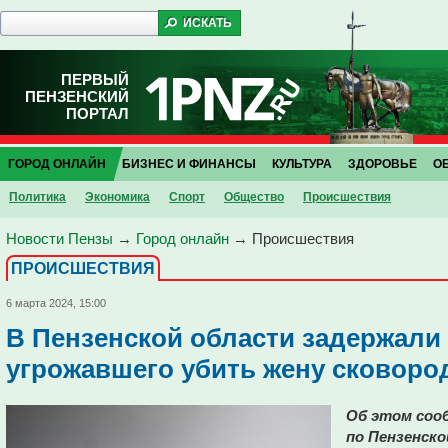
ПЕРВЫЙ
ПЕНЗЕНСКИЙ
ПОРТАЛ
ГОРОД ОНЛАЙН
БИЗНЕС И ФИНАНСЫ
КУЛЬТУРА
ЗДОРОВЬЕ
О
Политика
Экономика
Спорт
Общество
Проиcшествия
Новости Пензы
→
Город онлайн
→
Проиcшествия
ПРОИCШЕСТВИЯ
6 марта 2024, 15:00
В Пензенской области задержали
угрожавшего убить жену сковоро
Об этом соо
по Пензенско