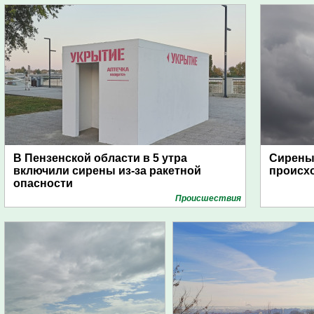
В Пензенской области в 5 утра
Сирены 
включили сирены из-за ракетной
происх
опасности
Проиcшествия