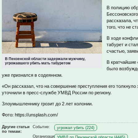
В полицию обр
Бессоновского
рассказала, ч
того, что не с
В ходе конфли
табурет и ста
счастью, заяв
В Пензенской области задержали мужчину,
В кратчайшие 
угрожавшего убить мать табуретом
было возбужд
уже признался в содеянном.
«Он рассказал, что на совершение преступления его толкнуло 
уточнили в пресс-службе УМВД России по региону.
Злоумышленнику грозит до 2 лет колонии.
Фото: https://unsplash.com/
Другие статьи
Событие:
угрожал убить (224)
по темам:
Организаци
УМВД по Пензенской области (4445)