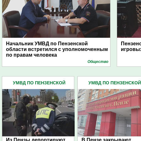
Начальник УМВД по Пензенской
Пензенс
области встретился с уполномоченным
игровых
по правам человека
Общество
УМВД ПО ПЕНЗЕНСКОЙ
УМВД ПО ПЕНЗЕНСКОЙ
ОБЛАСТИ (4445)
ОБЛАСТИ (4445)
Из Пензы депортируют
В Пензе закрывают