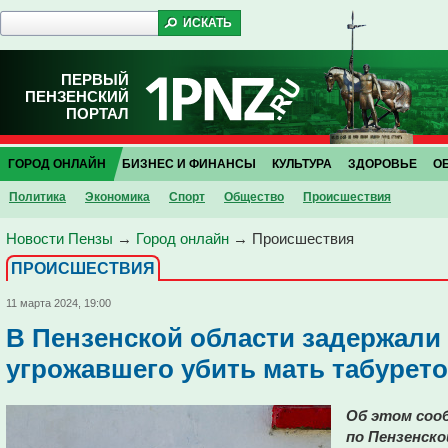
ПЕРВЫЙ
ПЕНЗЕНСКИЙ
ПОРТАЛ
ГОРОД ОНЛАЙН
БИЗНЕС И ФИНАНСЫ
КУЛЬТУРА
ЗДОРОВЬЕ
О
Политика
Экономика
Спорт
Общество
Проиcшествия
Новости Пензы
→
Город онлайн
→
Проиcшествия
ПРОИCШЕСТВИЯ
11 марта 2024, 19:00
В Пензенской области задержали
угрожавшего убить мать табурет
Об этом соо
по Пензенско