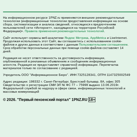
На информационном ресурсе 1PNZ.ru применяются внешние рекомендательные
технологии (информационные технологии предоставления информации на основе
сбора, систематизации и анализа сведений, относящихся к предпочтениям
пользователей сети «Интернет», находящихся на территории Российской
Федерации)».
Правила применения рекомендательных технологий
.
Сайт использует сервисы веб-аналитики
Яндекс Метрика
,
AppMetrica
и LiveInternet.
Продолжая использовать этот Сайт, вы соглашаетесь с использованием cookie-
файлов и других данных в соответствии с данным
Пользовательским соглашением
.
Срок обработки персональных данных при помощи cookie-файлов составляет 14
дней.
Редакция не несет ответственность за достоверность информации,
опубликованной в рекламных объявлениях и сообщениях информационных
агентств. Редакция не предоставляет справочной информации. Перепечатка
материалов только по согласованию с редакцией.
Учредитель ООО "Информационное Бюро". ИНН 7325128341, ОГРН 1147325002549
Адрес редакции:
198332
г. Санкт-Петербург,
Брестский бульвар, 8А, офис 305
Свидетельство о регистрации СМИ ЭЛ № ФС 77 – 75998 выдано 13.06.2019г.
Федеральной службой по надзору в сфере связи, информационных технологий и
массовых коммуникаций
© 2026.
"Первый пензенский портал" 1PNZ.RU
18+