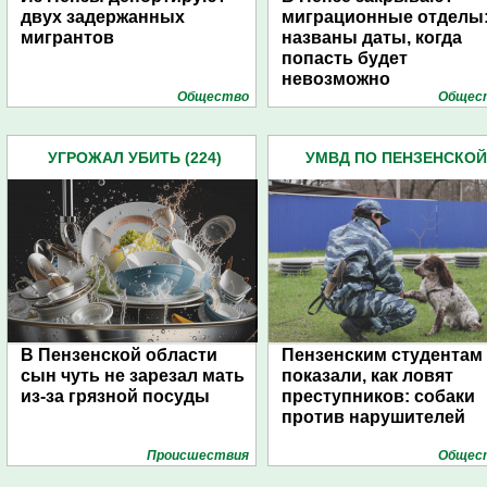
двух задержанных
миграционные отделы
мигрантов
названы даты, когда
попасть будет
невозможно
Общество
Общес
УГРОЖАЛ УБИТЬ (224)
УМВД ПО ПЕНЗЕНСКОЙ
ОБЛАСТИ (4445)
В Пензенской области
Пензенским студентам
сын чуть не зарезал мать
показали, как ловят
из-за грязной посуды
преступников: собаки
против нарушителей
Проиcшествия
Общес