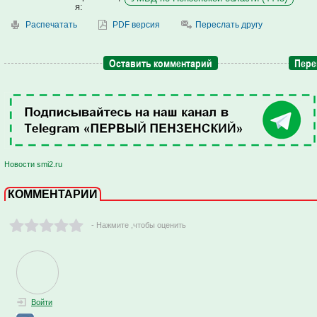
я:
Распечатать
PDF версия
Переслать другу
Оставить комментарий
Пере
Новости smi2.ru
КОММЕНТАРИИ
- Нажмите ,чтобы оценить
Войти