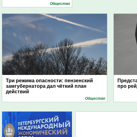
Общество
Три режима опасности: пензенский
Предста
замгубернатора дал чёткий план
про рей
действий
Общество