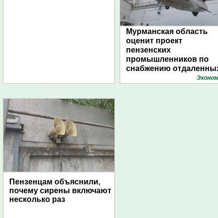
Мурманская область
оценит проект
пензенских
промышленников по
снабжению отдаленны
поселений с помощью
Эконом
дирижаблей
Пензенцам объяснили,
почему сирены включают
несколько раз