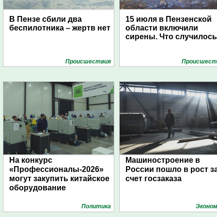
В Пензе сбили два
15 июля в Пензенской
беспилотника – жертв нет
области включили
сирены. Что случилос
Проиcшествия
Проиcшест
На конкурс
Машиностроение в
«Профессионалы-2026»
России пошло в рост з
могут закупить китайское
счет госзаказа
оборудование
Политика
Эконом